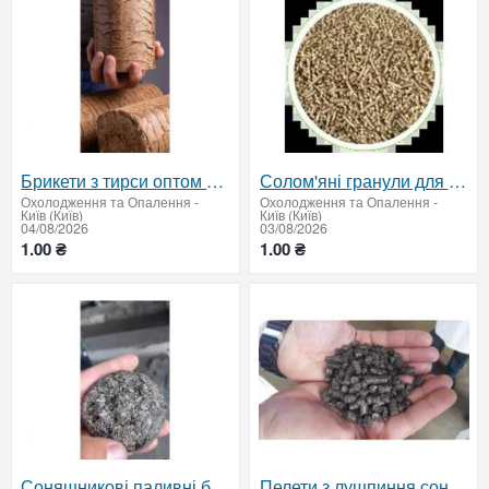
Брикети з тирси оптом — тенти або зерновози
Солом'яні гранули для підприємств | від 22 т
Охолодження та Опалення
-
Охолодження та Опалення
-
Київ (Київ)
Київ (Київ)
04/08/2026
03/08/2026
1.00 ₴
1.00 ₴
Соняшникові паливні брикети оптом — від 22 тонн
Пелети з лушпиння соняшника оптом — від 22 тонн