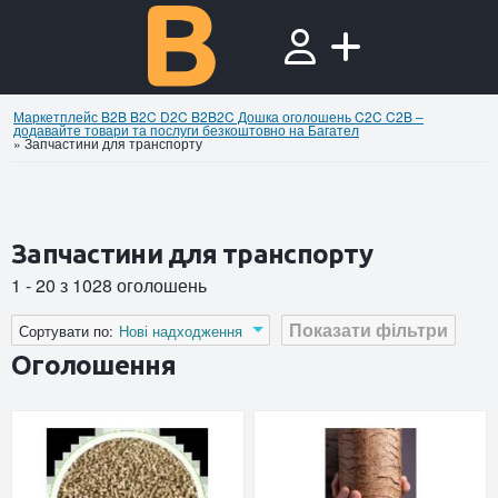
Маркетплейс B2B B2C D2C B2B2C Дошка оголошень C2C C2B –
додавайте товари та послуги безкоштовно на Багател
»
Запчастини для транспорту
Запчастини для транспорту
1 - 20 з 1028 оголошень
Показати фільтри
Сортувати по:
Нові надходження
Оголошення