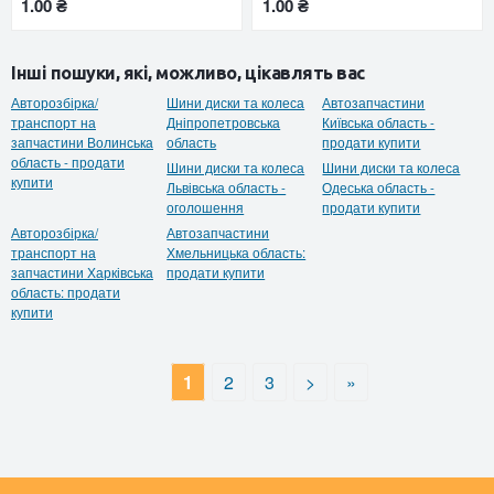
1.00 ₴
1.00 ₴
Інші пошуки, які, можливо, цікавлять вас
Авторозбірка/
Шини диски та колеса
Автозапчастини
транспорт на
Дніпропетровська
Київська область -
запчастини Волинська
область
продати купити
область - продати
Шини диски та колеса
Шини диски та колеса
купити
Львівська область -
Одеська область -
оголошення
продати купити
Авторозбірка/
Автозапчастини
транспорт на
Хмельницька область:
запчастини Харківська
продати купити
область: продати
купити
1
2
3
>
»