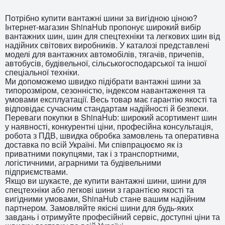
Потрібно купити вантажні шини за вигідною ціною?
Інтернет-магазин ShinaHub пропонує широкий вибір
вантажних шин, шин для спецтехніки та легкових шин від
надійних світових виробників. У каталозі представлені
моделі для вантажних автомобілів, тягачів, причепів,
автобусів, будівельної, сільськогосподарської та іншої
спеціальної техніки.
Ми допоможемо швидко підібрати вантажні шини за
типорозміром, сезонністю, індексом навантаження та
умовами експлуатації. Весь товар має гарантію якості та
відповідає сучасним стандартам надійності й безпеки.
Переваги покупки в ShinaHub: широкий асортимент шин
у наявності, конкурентні ціни, професійна консультація,
робота з ПДВ, швидка обробка замовлень та оперативна
доставка по всій Україні. Ми співпрацюємо як із
приватними покупцями, так і з транспортними,
логістичними, аграрними та будівельними
підприємствами.
Якщо ви шукаєте, де купити вантажні шини, шини для
спецтехніки або легкові шини з гарантією якості та
вигідними умовами, ShinaHub стане вашим надійним
партнером. Замовляйте якісні шини для будь-яких
завдань і отримуйте професійний сервіс, доступні ціни та