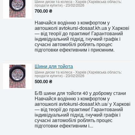
Шини диски та колеса
-
Харків (Харківська область:
продати купити)
-
23/02/2026
700.00 ₴
Навчайся водінню з комфортом у
автошколі avtokursi-dosaaf.kh.ua у Харкові
— від теорії до практики! Гарантований
індивідуальний підхід, гнучкий графік і
сучасні автомобілі роблять процес
підготовки ефективним і приємним.
Шини для тойота
Шини диски та колеса
-
Харків (Харківська область:
продати купити)
-
23/02/2026
500.00 ₴
Б/В шини для тойоти 40 у доброму стани
Навчайся водінню з комфортом у
автошколі avtokursi-dosaaf.kh.ua/ у Харкові
— від теорії до практики! Гарантований
індивідуальний підхід, гнучкий графік і
сучасні автомобілі роблять процес
підготовки ефективним і...