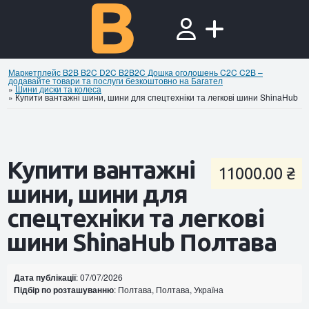
Маркетплейс B2B B2C D2C B2B2C Дошка оголошень C2C C2B –
додавайте товари та послуги безкоштовно на Багател
»
Шини диски та колеса
»
Купити вантажні шини, шини для спецтехніки та легкові шини ShinaHub
Купити вантажні
11000.00 ₴
шини, шини для
спецтехніки та легкові
шини ShinaHub Полтава
Дата публікації
: 07/07/2026
Підбір по розташуванню
: Полтава, Полтава, Україна