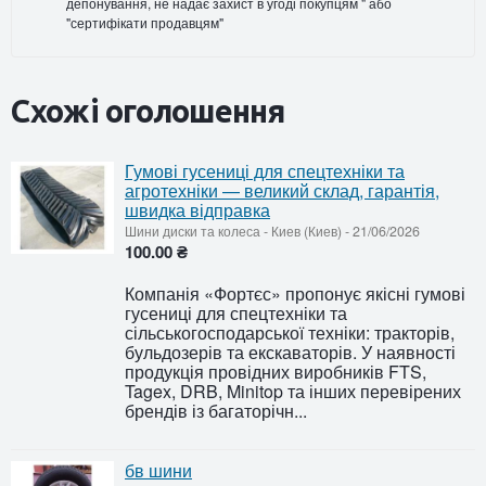
депонування, не надає захист в угоді покупцям " або
"сертифікати продавцям"
Схожі оголошення
Гумові гусениці для спецтехніки та
агротехніки — великий склад, гарантія,
швидка відправка
Шини диски та колеса
-
Киев (Киев)
-
21/06/2026
100.00 ₴
Компанія «Фортєс» пропонує якісні гумові
гусениці для спецтехніки та
сільськогосподарської техніки: тракторів,
бульдозерів та екскаваторів. У наявності
продукція провідних виробників FTS,
Tagex, DRB, Minitop та інших перевірених
брендів із багаторічн...
бв шини