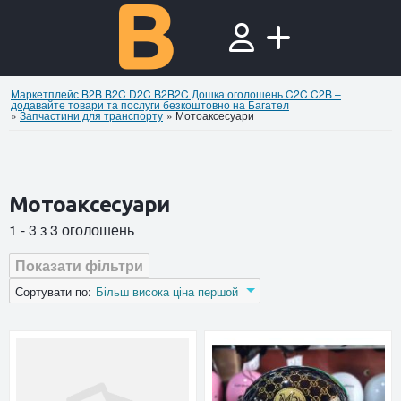
Маркетплейс B2B B2C D2C B2B2C Дошка оголошень C2C C2B –
додавайте товари та послуги безкоштовно на Багател
»
Запчастини для транспорту
»
Мотоаксесуари
Мотоаксесуари
1 - 3 з 3 оголошень
Показати фільтри
Оголошення
Сортувати по:
Більш висока ціна першой