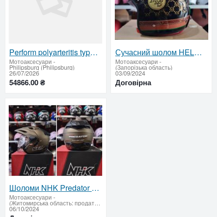
Perform polyarteritis type-2 episode extracts, erosions, price.
Сучасний шолом HELM MDS MAGNUM SOLID RETRO HALF FACE: Стиль та Безпека в Ідеальному Сплаві
Мотоаксесуари
-
Мотоаксесуари
-
Philipsburg (Philipsburg)
(Запорізька область)
26/07/2026
03/09/2024
54866.00 ₴
Договірна
Шоломи NHK Predator Crypton Solid з подвоєним візором – оригінал
Мотоаксесуари
-
(Житомирська область: продати купити)
06/10/2024