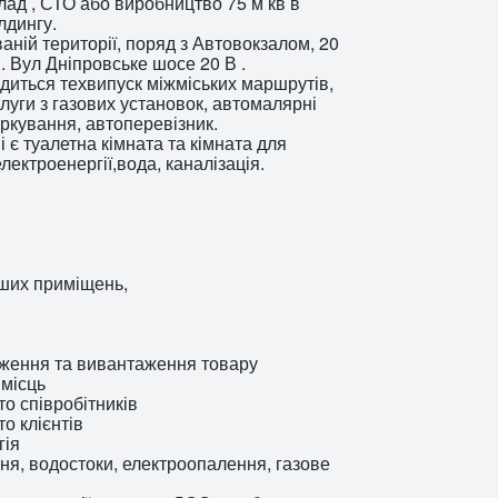
лад , СТО або виробництво 75 м кв в
лдингу.
ній території, поряд з Автовокзалом, 20
і. Вул Дніпровське шосе 20 В .
одиться техвипуск міжміських маршрутів,
луги з газових установок, автомалярні
аркування, автоперевізник.
є туалетна кімната та кімната для
електроенергії,вода, каналізація.
нших приміщень,
аження та вивантаження товару
 місць
о співробітників
о клієнтів
гія
ння, водостоки, електроопалення, газове