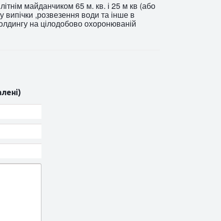
ітнім майданчиком 65 м. кв. і 25 м кв (або
у випічки ,розвезення води та інше в
олдингу на цілодобово охоронюваній
алені)