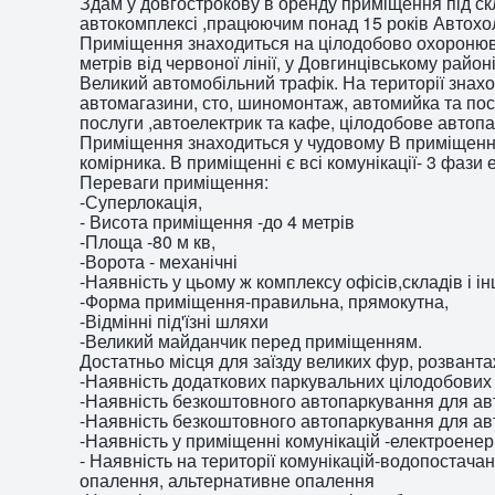
Здам у довгострокову в оренду приміщення під ск
автокомплексі ,працюючим понад 15 років Автохо
Приміщення знаходиться на цілодобово охоронюва
метрів від червоної лінії, у Довгинцівському район
Великий автомобільний трафік. На території знах
автомагазини, сто, шиномонтаж, автомийка та пос
послуги ,автоелектрик та кафе, цілодобове автоп
Приміщення знаходиться у чудовому В приміщенні 
комірника. В приміщенні є всі комунікації- 3 фази 
Переваги приміщення:
-Суперлокація,
- Висота приміщення -до 4 метрів
-Площа -80 м кв,
-Ворота - механічні
-Наявність у цьому ж комплексу офісів,складів і і
-Форма приміщення-правильна, прямокутна,
-Відмінні під'їзні шляхи
-Великий майданчик перед приміщенням.
Достатньо місця для заїзду великих фур, розвант
-Наявність додаткових паркувальних цілодобових
-Наявність безкоштовного автопаркування для авт
-Наявність безкоштовного автопаркування для авт
-Наявність у приміщенні комунікацій -електроенер
- Наявність на території комунікацій-водопостача
опалення, альтернативне опалення