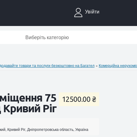
Увійти
Виберіть категорію
давайте товари та послуги безкоштовно на Багател
»
Комерційна нерухомі
иміщення 75
12500.00 ₴
 Кривий Ріг
кий, Кривий Ріг, Дніпропетровська область, Україна