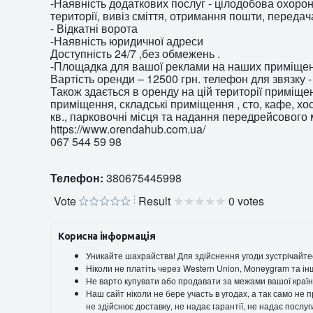
-Наявність додаткових послуг - цілодобова охоро
території, вивіз сміття, отримання пошти, передач
- Відкатні ворота
-Наявність юридичної адреси
Доступність 24/7 ,без обмежень .
-Площадка для вашої реклами на наших приміще
Вартість оренди – 12500 грн. телефон для звязку -
Також здається в оренду на цій території приміще
приміщення, складські приміщення , сто, кафе, хос
кв., парковочні місця та надання передрейсового 
https://www.orendahub.com.ua/
067 544 59 98
Телефон:
380675445998
Vote
Result
0 votes
Корисна інформація
Уникайте шахрайства! Для здійснення угоди зустрічайте
Ніколи не платіть через Western Union, Moneygram та ін
Не варто купувати або продавати за межами вашої країн
Наш сайт ніколи не бере участь в угодах, а так само не
не здійснює доставку, не надає гарантії, не надає послу