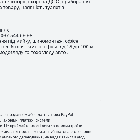
на території, охорона ДСО, прибирання
а товару, наявність туалетів
ннях
 067 544 59 98
ння під мийку, шиномонтаж, офісні
тел, бокси з ямою, офіси від 15 до 100 м.
медогляду та техогляду авто .
ся з продавцем або платіть через PayPal
ші анонімні платіжні системи
и. Не приймайте касові чеки за межами країни
 приймає платежі на користь публікатора оголошення,
ги умовного депонування, не надає захист в угоді