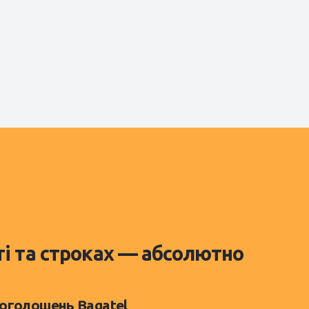
ті та строках — абсолютно
 оголошень Bagatel