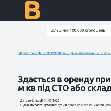
Більш ніж 100 000 оголошень
Маркетплейс B2B B2C D2C B2B2C Дошка оголошень C2C C2B – до
Здається в оренду пр
м кв під СТО або склад
Дата публікації
: 31/03/2026
Підбір по розташуванню
: вул Дніпровське шосе 20, Довгинцівсь