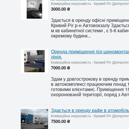
Комерційна нерухомість
-
Кривий Ріг (Дніпропе
3000.00 ₴
Здається в оренду офісні приміщення
Кривий Ріг р-н Автовокзалу Здаєтьс
м кв кабинетної системи , є 5-6 кабин
окремому будинк...
Оренда приміщення під шиномонтаж 
лінія.
Комерційна нерухомість
-
Кривий Ріг (Дніпропе
7000.00 ₴
Здам у довгострокову в оренду при
в автокомплексі працюючим понад 15
готовими клієнтами). Приміщення 15
охоронюваній території, поряд з Авто
Здається в оренду кафе в атомобіл
Комерційна нерухомість
-
Кривий Ріг (Дніпропе
7500.00 ₴