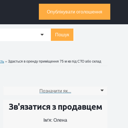
Опублікувати оголошення
Пошук
0
сть
»
Здається в оренду приміщення 75 м кв під СТО або склад
Позначити як...
0
Зв'язатися з продавцем
Ім'я: Олена