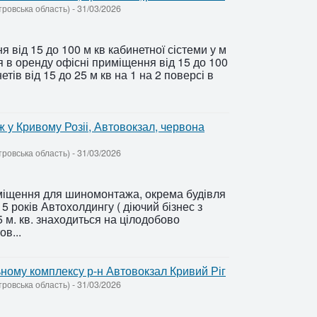
тровська область)
-
31/03/2026
 від 15 до 100 м кв кабинетної сістеми у м
я в оренду офісні приміщення від 15 до 100
етів від 15 до 25 м кв на 1 на 2 поверсі в
у Кривому Розіі, Автовокзал, червона
тровська область)
-
31/03/2026
міщення для шиномонтажа, окрема будівля
 років Автохолдингу ( діючий бізнес з
 м. кв. знаходиться на цілодобово
в...
ьному комплексу р-н Автовокзал Кривий Ріг
тровська область)
-
31/03/2026