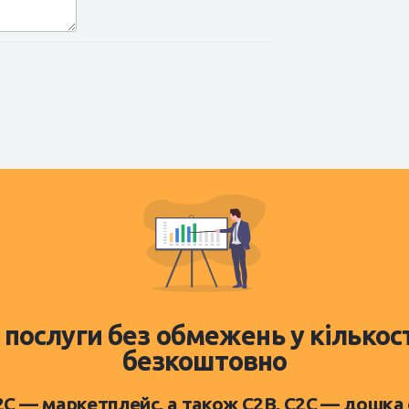
 послуги без обмежень у кількос
безкоштовно
D2C — маркетплейс, а також C2B, C2C — дошка