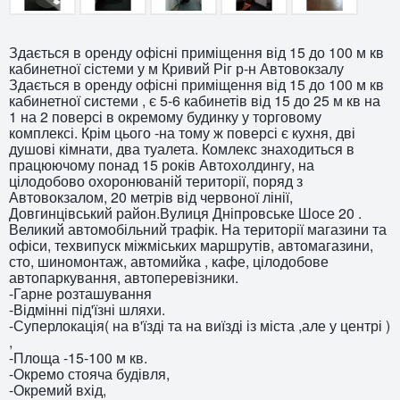
Здається в оренду офісні приміщення від 15 до 100 м кв
кабинетної сістеми у м Кривий Ріг р-н Автовокзалу
Здається в оренду офісні приміщення від 15 до 100 м кв
кабинетної системи , є 5-6 кабинетів від 15 до 25 м кв на
1 на 2 поверсі в окремому будинку у торговому
комплексі. Крім цього -на тому ж поверсі є кухня, дві
душові кімнати, два туалета. Комлекс знаходиться в
працюючому понад 15 років Автохолдингу, на
цілодобово охоронюваній території, поряд з
Автовокзалом, 20 метрів від червоної лінії,
Довгинцівський район.Вулиця Дніпровське Шосе 20 .
Великий автомобільний трафік. На території магазини та
офіси, техвипуск міжміських маршрутів, автомагазини,
сто, шиномонтаж, автомийка , кафе, цілодобове
автопаркування, автоперевізники.
-Гарне розташування
-Відмінні під'їзні шляхи.
-Суперлокація( на в'їзді та на виїзді із міста ,але у центрі )
,
-Площа -15-100 м кв.
-Окремо стояча будівля,
-Окремий вхід,