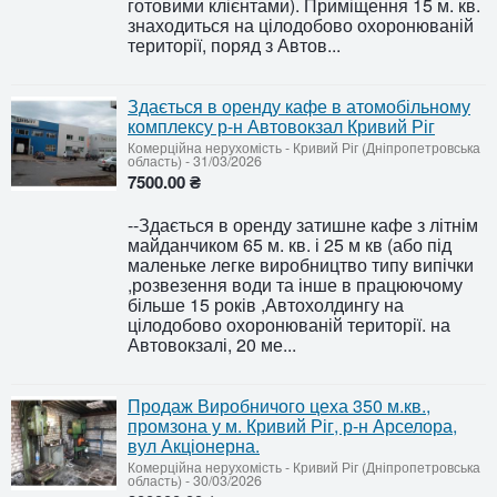
готовими клієнтами). Приміщення 15 м. кв.
знаходиться на цілодобово охоронюваній
території, поряд з Автов...
Здається в оренду кафе в атомобільному
комплексу р-н Автовокзал Кривий Ріг
Комерційна нерухомість
-
Кривий Ріг (Дніпропетровська
область)
-
31/03/2026
7500.00 ₴
--Здається в оренду затишне кафе з літнім
майданчиком 65 м. кв. і 25 м кв (або під
маленьке легке виробництво типу випічки
,розвезення води та інше в працюючому
більше 15 років ,Автохолдингу на
цілодобово охоронюваній території. на
Автовокзалі, 20 ме...
Продаж Виробничого цеха 350 м.кв.,
промзона у м. Кривий Ріг, р-н Арселора,
вул Акціонерна.
Комерційна нерухомість
-
Кривий Ріг (Дніпропетровська
область)
-
30/03/2026