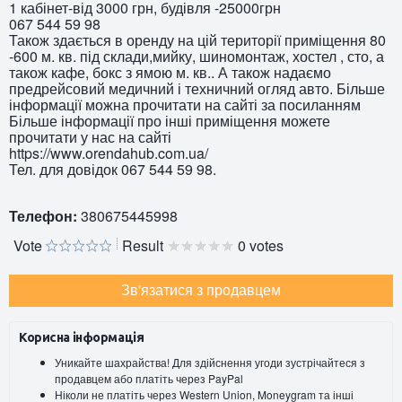
1 кабінет-від 3000 грн, будівля -25000грн
067 544 59 98
Також здається в оренду на цій території приміщення 80
-600 м. кв. під склади,мийку, шиномонтаж, хостел , сто, а
також кафе, бокс з ямою м. кв.. А також надаємо
предрейсовий медичний і техничний огляд авто. Більше
інформації можна прочитати на сайті за посиланням
Більше інформації про інші приміщення можете
прочитати у нас на сайті
https://www.orendahub.com.ua/
Тел. для довідок 067 544 59 98.
Телефон:
380675445998
Vote
Result
0 votes
Зв'язатися з продавцем
Корисна інформація
Уникайте шахрайства! Для здійснення угоди зустрічайтеся з
продавцем або платіть через PayPal
Ніколи не платіть через Western Union, Moneygram та інші