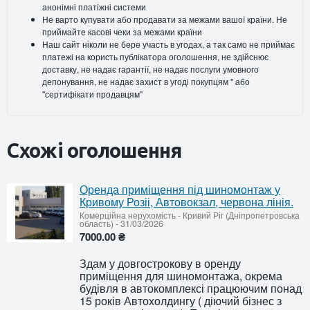
анонімні платіжні системи
Не варто купувати або продавати за межами вашої країни. Не
приймайте касові чеки за межами країни
Наш сайт ніколи не бере участь в угодах, а так само не приймає
платежі на користь публікатора оголошення, не здійснює
доставку, не надає гарантії, не надає послуги умовного
депонування, не надає захист в угоді покупцям " або
"сертифікати продавцям"
Схожі оголошення
Оренда приміщення під шиномонтаж у
Кривому Розіі, Автовокзал, червона лінія.
Комерційна нерухомість
-
Кривий Ріг (Дніпропетровська
область)
-
31/03/2026
7000.00 ₴
Здам у довгострокову в оренду
приміщення для шиномонтажа, окрема
будівля в автокомплексі працюючим понад
15 років Автохолдингу ( діючий бізнес з