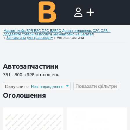
Маркетплейс B2B B2C D2C B2B2C Дошка оголошень C2C C2B –
додавайте товари та послуги безкоштовно на Багател
»
Запчастини для транспорту
»
Автозапчастини
Автозапчастини
781 - 800 з 928 оголошень
Показати фільтри
Сортувати по:
Нові надходження
Оголошення