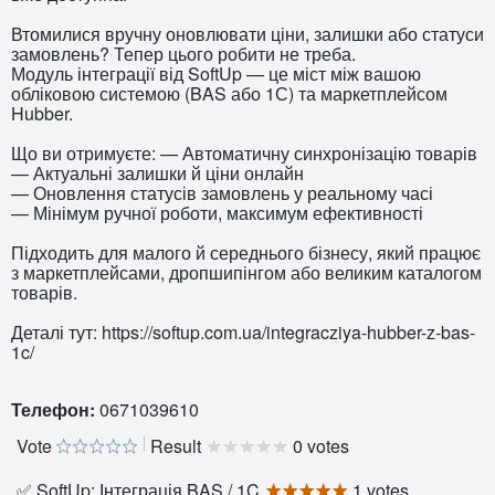
Втомилися вручну оновлювати ціни, залишки або статуси
замовлень? Тепер цього робити не треба.
Модуль інтеграції від SoftUp — це міст між вашою
обліковою системою (BAS або 1С) та маркетплейсом
Hubber.
Що ви отримуєте: — Автоматичну синхронізацію товарів
— Актуальні залишки й ціни онлайн
— Оновлення статусів замовлень у реальному часі
— Мінімум ручної роботи, максимум ефективності
Підходить для малого й середнього бізнесу, який працює
з маркетплейсами, дропшипінгом або великим каталогом
товарів.
Деталі тут: https://softup.com.ua/integracziya-hubber-z-bas-
1c/
Телефон:
0671039610
Vote
Result
0 votes
✅ SoftUp: Інтеграція BAS / 1C
1 votes