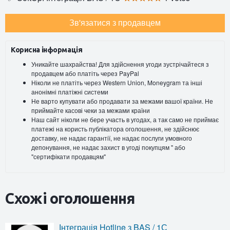
Зв'язатися з продавцем
Корисна інформація
Уникайте шахрайства! Для здійснення угоди зустрічайтеся з
продавцем або платіть через PayPal
Ніколи не платіть через Western Union, Moneygram та інші
анонімні платіжні системи
Не варто купувати або продавати за межами вашої країни. Не
приймайте касові чеки за межами країни
Наш сайт ніколи не бере участь в угодах, а так само не приймає
платежі на користь публікатора оголошення, не здійснює
доставку, не надає гарантії, не надає послуги умовного
депонування, не надає захист в угоді покупцям " або
"сертифікати продавцям"
Схожі оголошення
Інтеграція Hotline з BAS / 1С