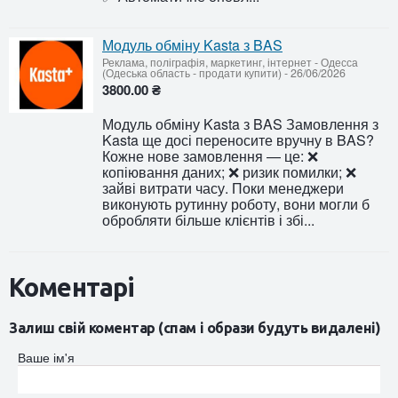
Модуль обміну Kasta з BAS
Реклама, поліграфія, маркетинг, інтернет
-
Одесса
(Одеська область - продати купити)
-
26/06/2026
3800.00 ₴
Модуль обміну Kasta з BAS Замовлення з
Kasta ще досі переносите вручну в BAS?
Кожне нове замовлення — це: ❌
копіювання даних; ❌ ризик помилки; ❌
зайві витрати часу. Поки менеджери
виконують рутинну роботу, вони могли б
обробляти більше клієнтів і збі...
Коментарі
Залиш свій коментар (спам і образи будуть видалені)
Ваше ім'я