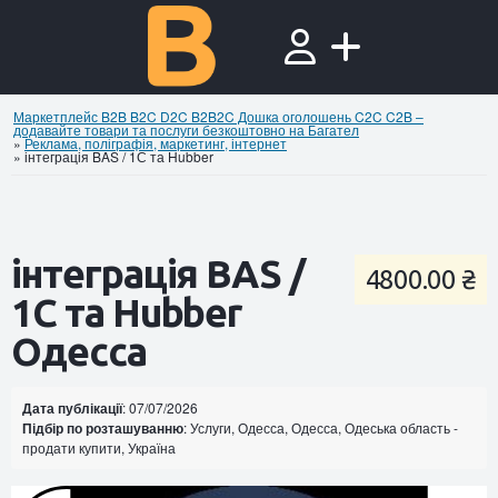
Маркетплейс B2B B2C D2C B2B2C Дошка оголошень C2C C2B –
додавайте товари та послуги безкоштовно на Багател
»
Реклама, поліграфія, маркетинг, інтернет
»
інтеграція BAS / 1С та Hubber
інтеграція BAS /
4800.00 ₴
1С та Hubber
Одесса
Дата публікації
: 07/07/2026
Підбір по розташуванню
: Услуги, Одесса, Одесса, Одеська область -
продати купити, Україна