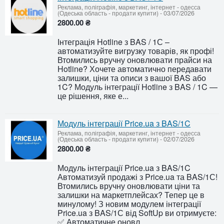
Реклама, поліграфія, маркетинг, інтернет
-
одесса
(Одеська область - продати купити)
-
03/07/2026
2800.00 ₴
Інтеграція Hotline з BAS / 1С –
автоматизуйте вигрузку товарів, як профі!
Втомились вручну оновлювати прайси на
Hotline? Хочете автоматично передавати
залишки, ціни та описи з вашої BAS або
1C? Модуль інтеграції Hotline з BAS / 1C —
це рішення, яке е...
Модуль інтеграції Price.ua з BAS/1C
Реклама, поліграфія, маркетинг, інтернет
-
одесса
(Одеська область - продати купити)
-
02/07/2026
2800.00 ₴
Модуль інтеграції Price.ua з BAS/1C
Автоматизуй продажі з Price.ua та BAS/1С!
Втомились вручну оновлювати ціни та
залишки на маркетплейсах? Тепер це в
минулому! З новим модулем інтеграції
Price.ua з BAS/1С від SoftUp ви отримуєте:
✅ Автоматичне оновл...