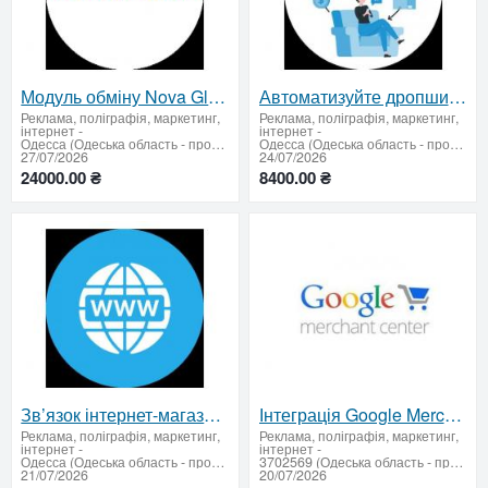
Модуль обміну Nova Global з BAS
Автоматизуйте дропшипінг разом з BAS / 1C та SoftUp!
Реклама, поліграфія, маркетинг,
Реклама, поліграфія, маркетинг,
інтернет
-
інтернет
-
Одесса (Одеська область - продати купити)
Одесса (Одеська область - продати купити)
27/07/2026
24/07/2026
24000.00 ₴
8400.00 ₴
Зв’язок інтернет-магазину з BAS / 1С
Інтеграція Google Merchant до BAS / 1C
Реклама, поліграфія, маркетинг,
Реклама, поліграфія, маркетинг,
інтернет
-
інтернет
-
Одесса (Одеська область - продати купити)
3702569 (Одеська область - продати купити)
21/07/2026
20/07/2026