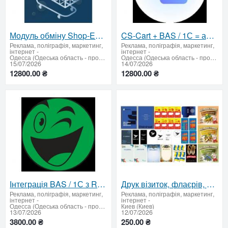
Модуль обміну Shop-Express з 1C / BAS
CS-Cart + BAS / 1С = автоматизація, що рухає бізнес вперед!
Реклама, поліграфія, маркетинг,
Реклама, поліграфія, маркетинг,
інтернет
-
інтернет
-
Одесса (Одеська область - продати купити)
Одесса (Одеська область - продати купити)
15/07/2026
14/07/2026
12800.00 ₴
12800.00 ₴
Інтеграція BAS / 1С з Rozetka
Друк візиток, флаєрів, банерів, наліпок під ключ
Реклама, поліграфія, маркетинг,
Реклама, поліграфія, маркетинг,
інтернет
-
інтернет
-
Одесса (Одеська область - продати купити)
Киев (Киев)
13/07/2026
12/07/2026
3800.00 ₴
250.00 ₴