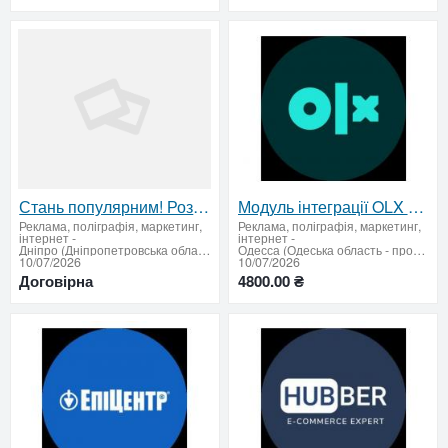
Стань популярним! Розміщення прес-релізів, новин
Модуль інтеграції OLX з BAS/1C
Реклама, поліграфія, маркетинг,
Реклама, поліграфія, маркетинг,
інтернет
-
інтернет
-
Дніпро (Дніпропетровська область)
Одесса (Одеська область - продати купити)
10/07/2026
10/07/2026
Договірна
4800.00 ₴