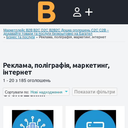
Маркетплейс B2B B2C D2C B2B2C Дошка оголошень C2C C2B –
додавайте товари та послуги безкоштовно на Багател
»
Бiзнес та послуги
»
Реклама, поліграфія, маркетинг, інтернет
Реклама, поліграфія, маркетинг,
інтернет
1 - 20 з 185 оголошень
Показати фільтри
Сортувати по:
Нові надходження
Оголошення