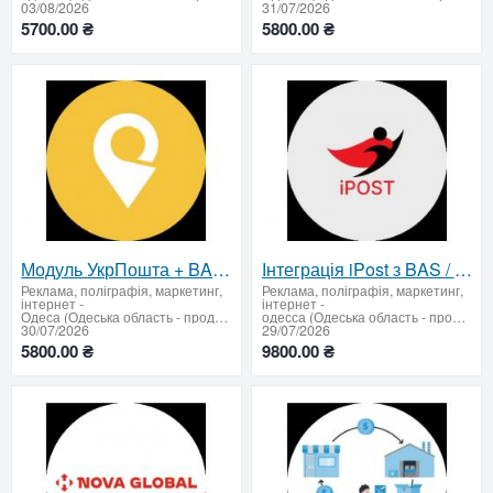
03/08/2026
31/07/2026
5700.00 ₴
5800.00 ₴
Модуль УкрПошта + BAS / 1C
Інтеграція iPost з BAS / 1С
Реклама, поліграфія, маркетинг,
Реклама, поліграфія, маркетинг,
інтернет
-
інтернет
-
Одеса (Одеська область - продати купити)
одесса (Одеська область - продати купити)
30/07/2026
29/07/2026
5800.00 ₴
9800.00 ₴