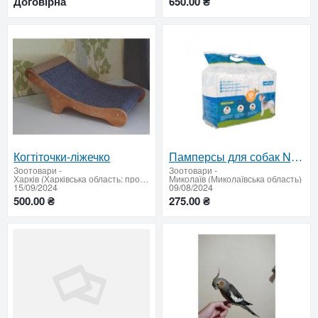
Договірна
650.00 ₴
Когтіточки-ліжечко
Памперсы для собак Nobleza размера ХХL вес 10-15 кг.
Зоотовари
-
Зоотовари
-
Харків (Харківська область: продати купити)
Миколаїв (Миколаївська область)
15/09/2024
09/08/2024
500.00 ₴
275.00 ₴