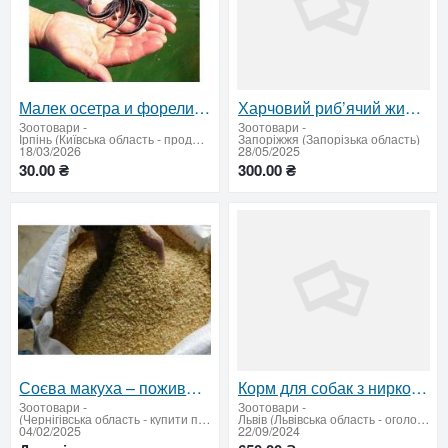
Малек осетра и форели купить Киевская область цена от 30 грн
Харчовий риб’ячий жир вищого ґатунку — натуральна добавка для здоров’я тварин
Зоотовари
-
Зоотовари
-
Ірпінь (Київська область - продати купити)
Запоріжжя (Запорізька область)
18/03/2026
28/05/2025
30.00 ₴
300.00 ₴
Соєва макуха – поживна добавка для тварин
Корм для собак з нирковою недостатністю Royal Canin
Зоотовари
-
Зоотовари
-
(Чернігівська область - купити продати)
Львів (Львівська область - оголошення)
04/02/2025
22/09/2024