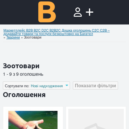
Маркетплейс B2B B2C D2C B2B2C Дошка оголошень C2C C2B –
додавайте товари та послуги безкоштовно на Багател
»
Тварини
»
Зоотовари
Зоотовари
1 - 9 з 9 оголошень
Показати фільтри
Сортувати по:
Нові надходження
Оголошення