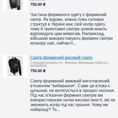
750.00 ₴
Частина форменого одягу є формений
светр. Як відомо, кожна гілка силових
структур в Україні має свій колір одягу,
тому й трикотажні светри цілком мають
відповідати цим вимогам. Наприклад,
військові використовують формені светри
кольору хакі, найчасті...
Светр формений високий горло
Спецодяг/спецвзуття
-
Вінниця (Вінницька область)
-
22/09/2024
750.00 ₴
Светр формений зимовий виготовлений
в'язанням "вибирання". Саме ця в'язка є
щільною, не витягується в процесі носіння.
Під час в'язання формних светрів ми
використовуємо нитки високої якості, які не
змінюють колір під час прання. Чому ми
найкращі? То...