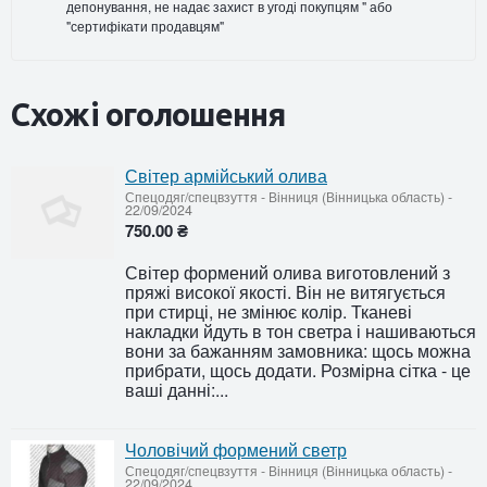
депонування, не надає захист в угоді покупцям " або
"сертифікати продавцям"
Схожі оголошення
Світер армійський олива
Спецодяг/спецвзуття
-
Вінниця (Вінницька область)
-
22/09/2024
750.00 ₴
Світер формений олива виготовлений з
пряжі високої якості. Він не витягується
при стирці, не змінює колір. Тканеві
накладки йдуть в тон светра і нашиваються
вони за бажанням замовника: щось можна
прибрати, щось додати. Розмірна сітка - це
ваші данні:...
Чоловічий формений светр
Спецодяг/спецвзуття
-
Вінниця (Вінницька область)
-
22/09/2024