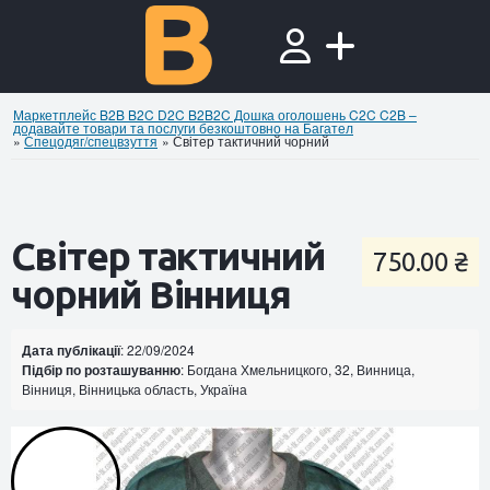
Маркетплейс B2B B2C D2C B2B2C Дошка оголошень C2C C2B –
додавайте товари та послуги безкоштовно на Багател
»
Спецодяг/спецвзуття
»
Світер тактичний чорний
Світер тактичний
750.00 ₴
чорний Вінниця
Дата публікації
: 22/09/2024
Підбір по розташуванню
: Богдана Хмельницкого, 32, Винница,
Вінниця, Вінницька область, Україна