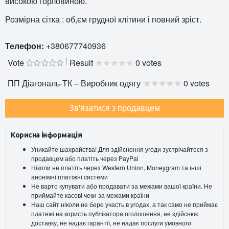
високою горловиною.
Розмірна сітка : об,єм грудної клітини і повний зріст.
Телефон:
+380677740936
Vote
Result
0 votes
ПП Діагональ-ТК – Виробник одягу
0 votes
Зв'язатися з продавцем
Корисна інформація
Уникайте шахрайства! Для здійснення угоди зустрічайтеся з
продавцем або платіть через PayPal
Ніколи не платіть через Western Union, Moneygram та інші
анонімні платіжні системи
Не варто купувати або продавати за межами вашої країни. Не
приймайте касові чеки за межами країни
Наш сайт ніколи не бере участь в угодах, а так само не приймає
платежі на користь публікатора оголошення, не здійснює
доставку, не надає гарантії, не надає послуги умовного