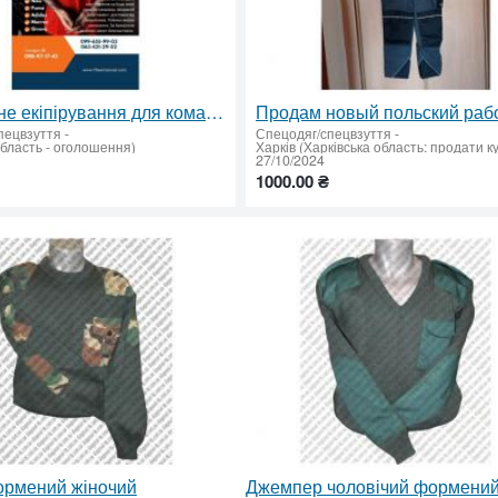
Спортивне екіпірування для команд – якість, комфорт, перемоги!
пецвзуття
-
Спецодяг/спецвзуття
-
область - оголошення)
Харків (Харківська область: продати к
27/10/2024
1000.00 ₴
ормений жіночий
Джемпер чоловічий формени