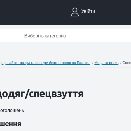
Увійти
Виберіть категорію
давайте товари та послуги безкоштовно на Багател
»
Мода та стиль
»
Спец
цодяг/спецвзуття
8 оголошень
шення