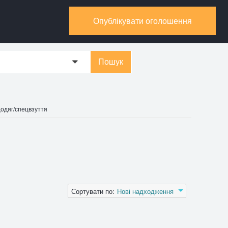
Опублікувати оголошення
Пошук
0
одяг/спецвзуття
Сортувати по:
Нові надходження