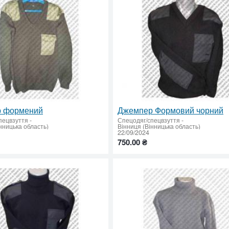
 формений
Джемпер Формовий чорний
пецвзуття
-
Спецодяг/спецвзуття
-
нницька область)
Вінниця (Вінницька область)
22/09/2024
750.00 ₴