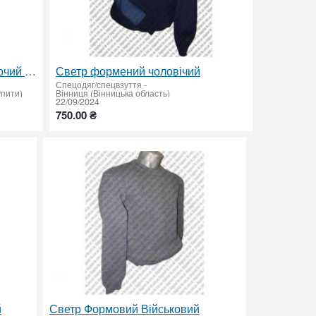
Продам новый польский рабочий костюм
Светр формений чоловічий
Спецодяг/спецвзуття
-
упити)
Вінниця (Вінницька область)
22/09/2024
750.00 ₴
й
Светр Формовий Військовий