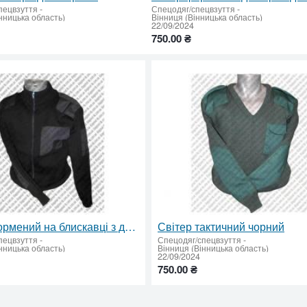
пецвзуття
-
Спецодяг/спецвзуття
-
нницька область)
Вінниця (Вінницька область)
22/09/2024
750.00 ₴
Светр формений на блискавці з двома кишенями напіввовна
Світер тактичний чорний
пецвзуття
-
Спецодяг/спецвзуття
-
нницька область)
Вінниця (Вінницька область)
22/09/2024
750.00 ₴