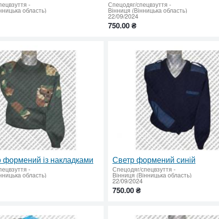
пецвзуття
-
Спецодяг/спецвзуття
-
нницька область)
Вінниця (Вінницька область)
22/09/2024
750.00 ₴
 формений із накладками
Светр формений синій
пецвзуття
-
Спецодяг/спецвзуття
-
нницька область)
Вінниця (Вінницька область)
22/09/2024
750.00 ₴