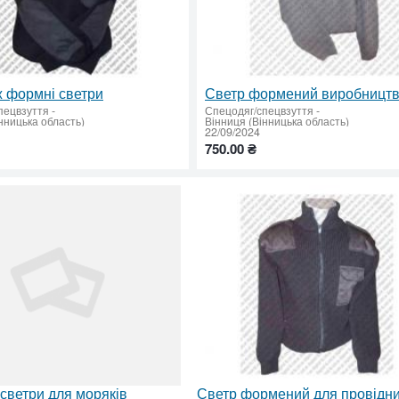
 формні светри
пецвзуття
-
Спецодяг/спецвзуття
-
нницька область)
Вінниця (Вінницька область)
22/09/2024
750.00 ₴
светри для моряків