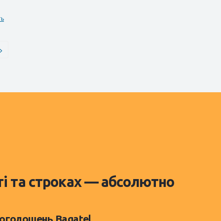
ть
>
ті та строках — абсолютно
 оголошень Bagatel