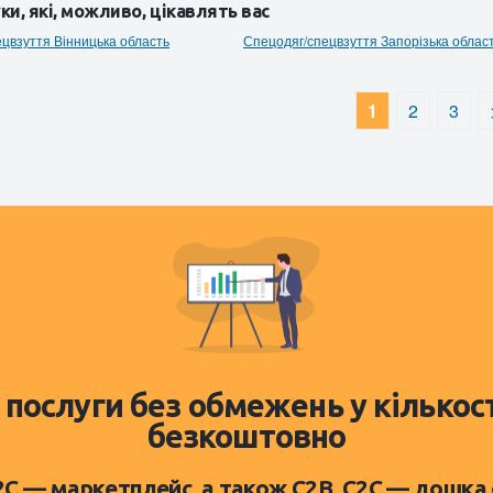
ки, які, можливо, цікавлять вас
цвзуття Вінницька область
Спецодяг/спецвзуття Запорізька облас
1
2
3
 послуги без обмежень у кількос
безкоштовно
D2C — маркетплейс, а також C2B, C2C — дошка