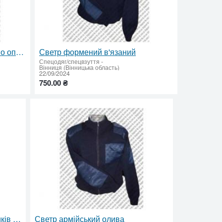
Светр формений виробництво оптом
Светр формений в'язаний
Спецодяг/спецвзуття
-
Вінниця (Вінницька область)
22/09/2024
750.00 ₴
Светр формений для провідників напіввовна
Светр армійський олива