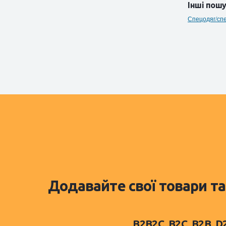
Інші пошу
Спецодяг/спе
Додавайте свої товари та
B2B2C, B2C, B2B, 