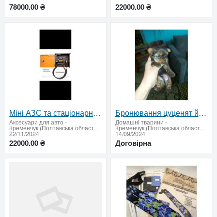
78000.00 ₴
22000.00 ₴
Міні АЗС та стаціонарні колонки для заправки авто
Бронювання цуценят йоркширського тер'єра
Аксесуари для авто
-
Домашнi тварини
-
Кременчук (Полтавська область: продати купити)
Кременчук (Полтавська область: продати купити)
22/11/2024
14/09/2024
22000.00 ₴
Договірна