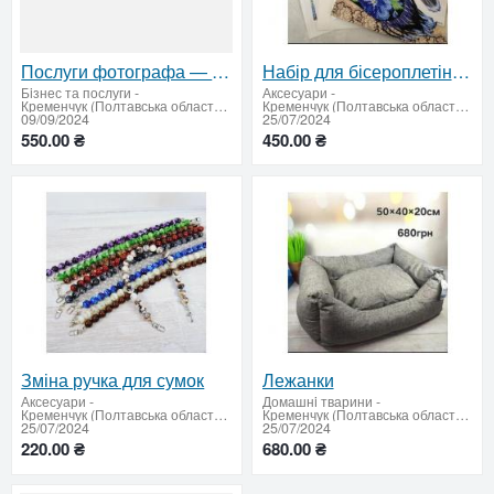
Послуги фотографа — збережіть своі особливі моменти!
Набір для бісероплетіння "Гердан"
Бiзнес та послуги
-
Аксесуари
-
Кременчук (Полтавська область: продати купити)
Кременчук (Полтавська область: продати купити)
09/09/2024
25/07/2024
550.00 ₴
450.00 ₴
Зміна ручка для сумок
Лежанки
Аксесуари
-
Домашнi тварини
-
Кременчук (Полтавська область: продати купити)
Кременчук (Полтавська область: продати купити)
25/07/2024
25/07/2024
220.00 ₴
680.00 ₴