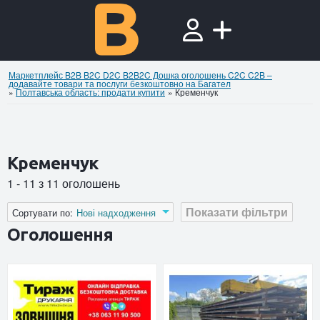
Маркетплейс B2B B2C D2C B2B2C Дошка оголошень C2C C2B –
додавайте товари та послуги безкоштовно на Багател
»
Полтавська область: продати купити
»
Кременчук
Кременчук
1 - 11 з 11 оголошень
Показати фільтри
Сортувати по:
Нові надходження
Оголошення