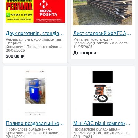
Друк логотипів, стендів, банерів з гарантією якості
Лист сталевий 30ХГСА 6 мм (Словенія) — високоміцна легована сталь для відповідальних конструкцій ✅
Реклама, поліграфія, маркетинг,
Металеві конструкції
-
інтернет
-
Кременчук (Полтавська область: продати купити)
Кременчук (Полтавська область: продати купити)
14/05/2025
29/05/2025
Договірна
200.00 ₴
Паливо-роздавальні колонки для дизельного палива та бензину
Міні АЗС різні комплектаціі
Промислове обладнання
-
Промислове обладнання
-
Кременчук (Полтавська область: продати купити)
Кременчук (Полтавська область: продати купити)
22/11/2024
22/11/2024