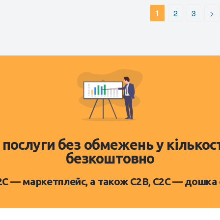
1
2
3
>
 послуги без обмежень у кількос
безкоштовно
D2C — маркетплейс, а також C2B, C2C — дошка