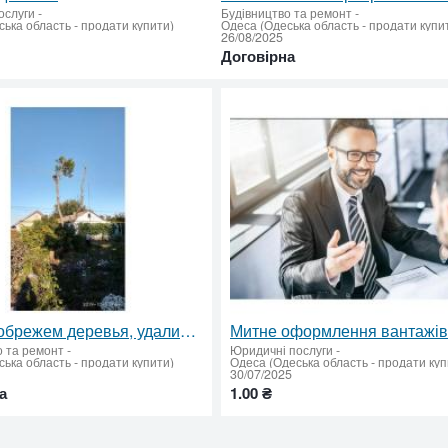
ослуги
-
Будівництво та ремонт
-
ька область - продати купити)
Одеса (Одеська область - продати купи
26/08/2025
Договірна
Спилим обрежем деревья, удалим поросли
о та ремонт
-
Юридичні послуги
-
ька область - продати купити)
Одеса (Одеська область - продати куп
30/07/2025
а
1.00 ₴