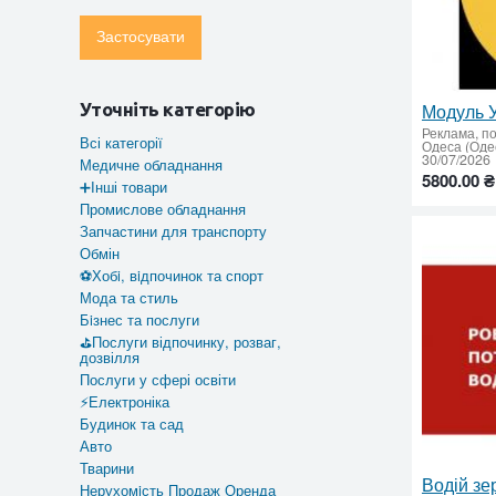
Застосувати
Модуль 
Уточніть категорію
Реклама, по
Всі категорії
Одеса (Одес
30/07/2026
Медичне обладнання
5800.00 ₴
➕Інші товари
Промислове обладнання
Запчастини для транспорту
Обмін
⚽Хобi, вiдпочинок та спорт
Мода та стиль
Бiзнес та послуги
⛳Послуги відпочинку, розваг,
дозвілля
Послуги у сфері освіти
⚡Електроніка
Будинок та сад
Авто
Тварини
Водій зе
Нерухомiсть Продаж Оренда