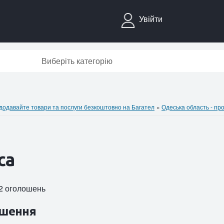
Увійти
Виберіть категорію
давайте товари та послуги безкоштовно на Багател
»
Одеська область - пр
са
42 оголошень
шення