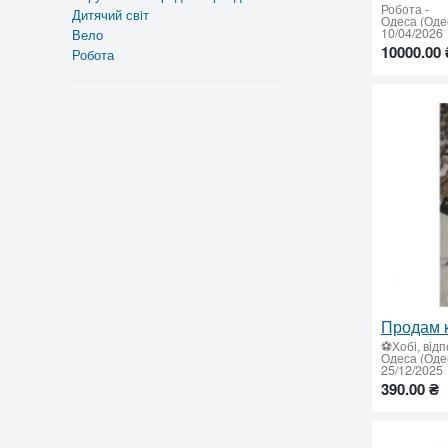
Робота
-
Дитячий свiт
Одеса (Одес
10/04/2026
Вело
10000.00 
Робота
⚽Хобi, вiдп
Одеса (Одес
25/12/2025
390.00 ₴