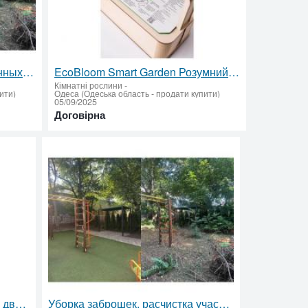
Уборка и расчистка заброшенных участков в Одессе — полный комплекс услуг
EcoBloom Smart Garden Розумний сад вдома
Кімнатні рослини
-
ити)
Одеса (Одеська область - продати купити)
05/09/2025
Договірна
Мытье плитки керхером мойка двора.
Уборка заброшек, расчистка участков быстро аккуратно