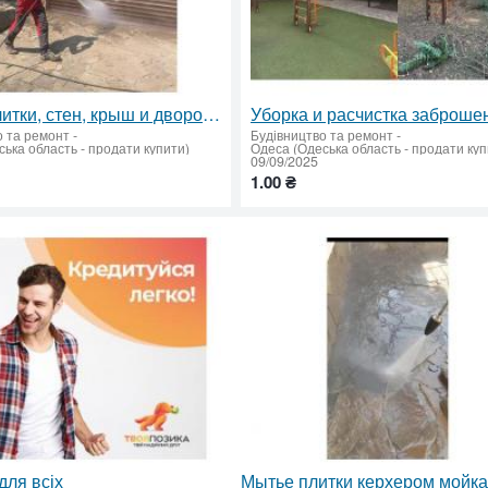
Мойка плитки, стен, крыш и дворов керхером
о та ремонт
-
Будівництво та ремонт
-
ька область - продати купити)
Одеса (Одеська область - продати куп
09/09/2025
1.00 ₴
для всіх