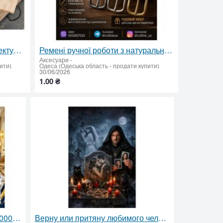
Дерев’яні сходинки та комплектуючі від виробника DrevoStair
Ремені ручної роботи з натуральної шкіри
Аксесуари
-
ити)
Одеса (Одеська область - продати купити)
30/06/2026
1.00 ₴
Кредит от частного лица до 1000000 грн без залога
Верну или притяну любимого человека