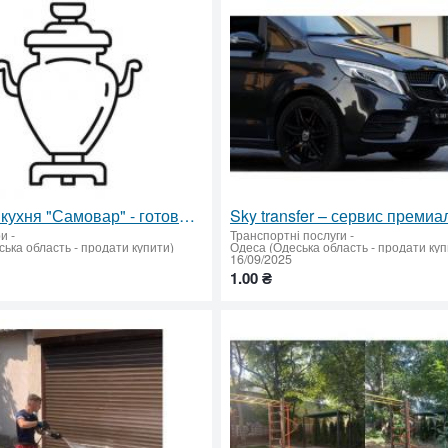
Фабрика кухня "Самовар" - готовые блюда в ретортах
ри
-
Транспортні послуги
-
ька область - продати купити)
Одеса (Одеська область - продати куп
16/09/2025
1.00 ₴