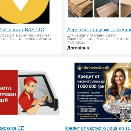
УкрПошта + BAS / 1C
ліграфія, маркетинг, інтернет
-
Для ремонту та будівництва
-
ька область - продати купити)
Одеса (Одеська область - продати куп
17/07/2026
Договірна
рновоза СЕ