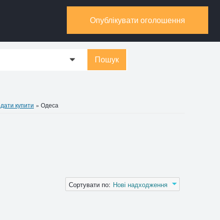
Опублікувати оголошення
Пошук
0
одати купити
»
Одеса
Сортувати по:
Нові надходження