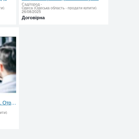
Сад/город
-
ти)
Одеса (Одеська область - продати купити)
26/08/2025
Договірна
Митне оформлення вантажів. Отримання сертифіката EUR.1
ити)