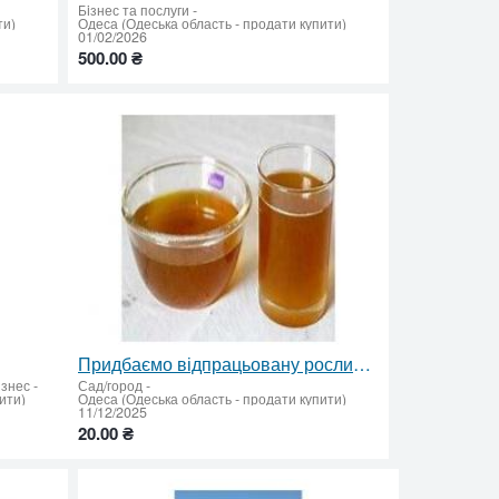
Бiзнес та послуги
-
ти)
Одеса (Одеська область - продати купити)
01/02/2026
500.00 ₴
Придбаємо відпрацьовану рослинну олію
ізнес
-
Сад/город
-
ити)
Одеса (Одеська область - продати купити)
11/12/2025
20.00 ₴