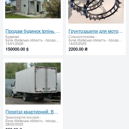
Продам будинок Ірпінь Стоянка-2, 163кв+7соток, без%
Грунтозацепи для мотоблоків на колеса R10-R16
Будинки
-
Сільгосптехніка
-
Буча (Київська область - продати купити)
Буча (Київська область - продати купити)
13/01/2026
14/03/2025
150000.00 $
2200.00 ₴
Переїзд квартирний. Вантажоперевезення. Доставка вантажів.
Транспортні послуги
-
Буча (Київська область - продати купити)
28/02/2025