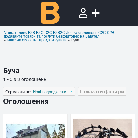
Маркетплейс B2B B2C D2C B2B2C Дошка оголошень C2C C2B –
додавайте товари та послуги безкоштовно на Багател
»
Київська область - продати купити
»
Буча
Буча
1 - 3 з 3 оголошень
Показати фільтри
Сортувати по:
Нові надходження
Оголошення