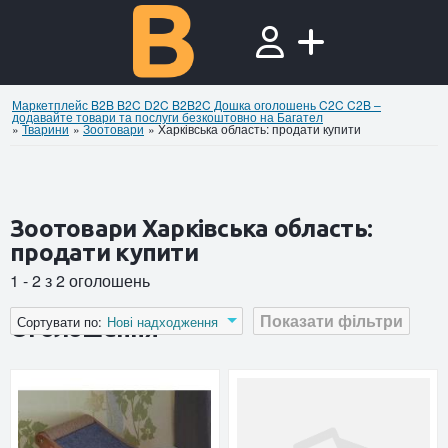
Маркетплейс B2B B2C D2C B2B2C Дошка оголошень C2C C2B –
додавайте товари та послуги безкоштовно на Багател
»
Тварини
»
Зоотовари
»
Харківська область: продати купити
Зоотовари Харківська область:
продати купити
1 - 2 з 2 оголошень
Показати фільтри
Сортувати по:
Нові надходження
Оголошення