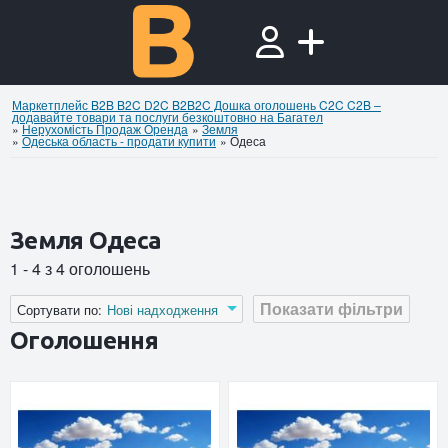
Маркетплейс B2B B2C D2C B2B2C Дошка оголошень C2C C2B –
додавайте товари та послуги безкоштовно на Багател
»
Нерухомiсть Продаж Оренда
»
Земля
»
Одеська область - продати купити
»
Одеса
Земля Одеса
1 - 4 з 4 оголошень
Показати фільтри
Сортувати по:
Нові надходження
Оголошення