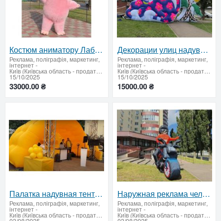
Костюм аниматору Лабуба для развлечения детей, взрослых
Декорации улиц надувные для оформления сцены, рекламы
Реклама, поліграфія, маркетинг,
Реклама, поліграфія, маркетинг,
інтернет
-
інтернет
-
Київ (Київська область - продати купити)
Київ (Київська область - продати купити)
15/10/2025
15/10/2025
33000.00 ₴
15000.00 ₴
Палатка надувная тент для уличного маркетинга, рекламы возведение 5-15 мин
Наружная реклама человек надувной 3D копии товаров, персонажей, животных 3.4 м
Реклама, поліграфія, маркетинг,
Реклама, поліграфія, маркетинг,
інтернет
-
інтернет
-
Київ (Київська область - продати купити)
Київ (Київська область - продати купити)