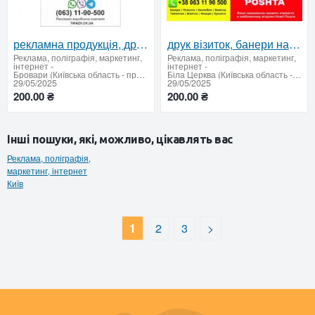
рекламна продукція, друк листівок, дизайн під ключ, банери, афіші 4
друк візиток, банери на замовлення, флаєри, логотипи, таблички 1
Реклама, поліграфія, маркетинг,
Реклама, поліграфія, маркетинг,
інтернет
-
інтернет
-
Бровари (Київська область - продати купити)
Біла Церква (Київська область - продати купити)
29/05/2025
29/05/2025
200.00 ₴
200.00 ₴
Інші пошуки, які, можливо, цікавлять вас
Реклама, поліграфія,
маркетинг, інтернет
Київ
1
2
3
>