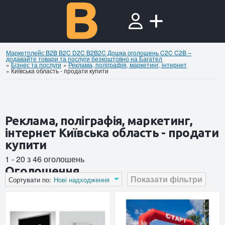
Маркетплейс B2B B2C D2C B2B2C Дошка оголошень C2C C2B –
додавайте товари та послуги безкоштовно на Багател
»
Бiзнес та послуги
»
Реклама, поліграфія, маркетинг, інтернет
»
Київська область - продати купити
Реклама, поліграфія, маркетинг,
інтернет Київська область - продати
купити
1 - 20 з 46 оголошень
Оголошення
Показати фільтри
Сортувати по:
Нові надходження