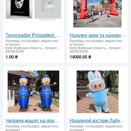
Типографія Polosatkot: надійний партнер для корпоративної поліграфії
Надувні арки та надувні намети. Надувна рекламна.
Реклама, поліграфія, маркетинг,
Реклама, поліграфія, маркетинг,
інтернет
-
інтернет
-
Київ (Київська область - продати купити)
Київ (Київська область - продати купити)
29/04/2026
26/02/2026
1.00 ₴
14000.00 ₴
Человек машет на дороге, реклама в месте продаж 340 см
Надувной костюм Лабуба с вентилятором для продвижения бизнеса
Реклама, поліграфія, маркетинг,
Реклама, поліграфія, маркетинг,
інтернет
-
інтернет
-