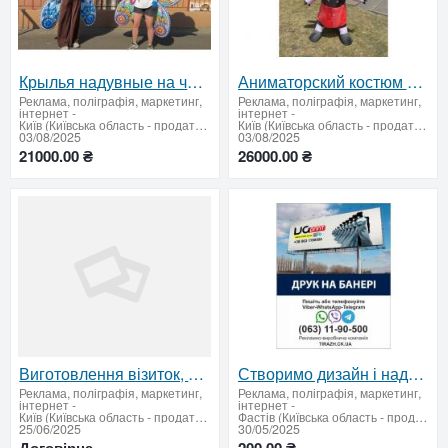
Крылья надувные на человека 3х3 м 2 кг 4 часа работы на одном заряде
Аниматорский костюм надувной - ходячий щит бренда 240 см 4 часа работы
Реклама, поліграфія, маркетинг,
Реклама, поліграфія, маркетинг,
інтернет
-
інтернет
-
Київ (Київська область - продати купити)
Київ (Київська область - продати купити)
03/08/2025
03/08/2025
21000.00 ₴
26000.00 ₴
Виготовлення візиток, наклейок, етикеток, афіш, банерів, табличок, флаєрів — друк поліграфія на замо
Створимо дизайн і надрукуємо поліграфію будь-якої складності 8
Реклама, поліграфія, маркетинг,
Реклама, поліграфія, маркетинг,
інтернет
-
інтернет
-
Київ (Київська область - продати купити)
Фастів (Київська область - продати купити)
25/06/2025
30/05/2025