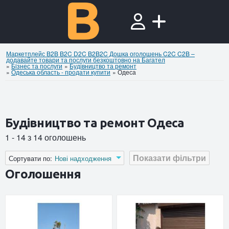
Маркетплейс B2B B2C D2C B2B2C Дошка оголошень C2C C2B –
додавайте товари та послуги безкоштовно на Багател
»
Бiзнес та послуги
»
Будівництво та ремонт
»
Одеська область - продати купити
»
Одеса
Будівництво та ремонт Одеса
1 - 14 з 14 оголошень
Показати фільтри
Сортувати по:
Нові надходження
Оголошення