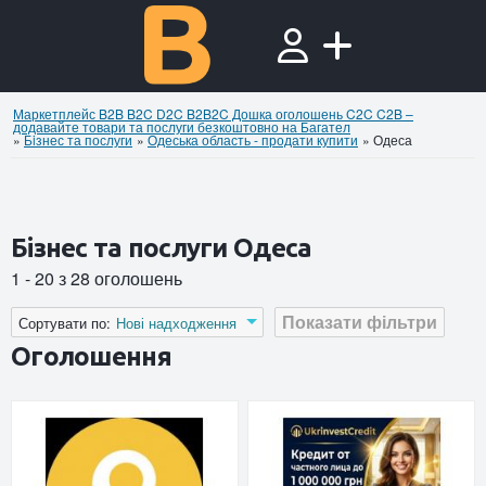
Маркетплейс B2B B2C D2C B2B2C Дошка оголошень C2C C2B –
додавайте товари та послуги безкоштовно на Багател
»
Бiзнес та послуги
»
Одеська область - продати купити
»
Одеса
Бiзнес та послуги Одеса
1 - 20 з 28 оголошень
Показати фільтри
Сортувати по:
Нові надходження
Оголошення