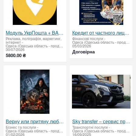
Модуль УкрПошта + BAS / 1C
Кредит от частного лица до 1000000 грн без залога
Реклама, поліграфія, маркетинг,
Фінансові послуги
-
інтернет
-
Одеса (Одеська область - продати купити)
Одеса (Одеська область - продати купити)
05/03/2026
30/07/2026
Договірна
5800.00 ₴
Верну или притяну любимого человека
Sky transfer – сервис премиальных поездок по Украине и Европе. Международное и междугороднее такси
Бiзнес та послуги
-
Транспортні послуги
-
Одеса (Одеська область - продати купити)
Одеса (Одеська область - продати купити)
01/02/2026
16/09/2025