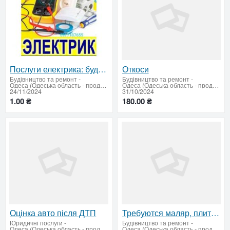
Послуги електрика: будь-яка складність – швидко та якісно
Откоси
Будівництво та ремонт
-
Будівництво та ремонт
-
Одеса (Одеська область - продати купити)
Одеса (Одеська область - продати купити)
24/11/2024
31/10/2024
1.00 ₴
180.00 ₴
Оцінка авто після ДТП
Требуются маляр, плиточник и разнорабочий на стройку в районе Таирова
Юридичні послуги
-
Будівництво та ремонт
-
Одеса (Одеська область - продати купити)
Одеса (Одеська область - продати купити)