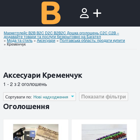
Маркетплейс B2B B2C D2C B2B2C Дошка оголошень C2C C2B –
додавайте товари та послуги безкоштовно на Багател
»
Мода та стиль
»
Аксесуари
»
Полтавська область: продати купити
»
Кременчук
Аксесуари Кременчук
1 - 2 з 2 оголошень
Показати фільтри
Сортувати по:
Нові надходження
Оголошення