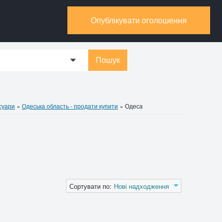
Опублікувати оголошення
Пошук
0
суари
»
Одеська область - продати купити
»
Одеса
Сортувати по:
Нові надходження