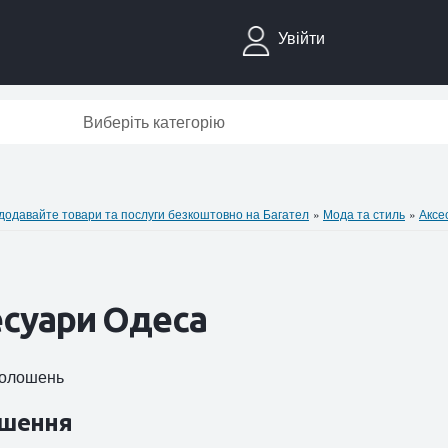
Увійти
Виберіть категорію
давайте товари та послуги безкоштовно на Багател
»
Мода та стиль
»
Аксе
суари Одеса
оголошень
шення