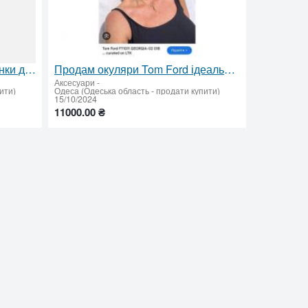
Продаются памперсы и пеленки для ухода за лежачими больными
Продам окуляри Tom Ford ідеальному стані
Аксесуари
-
ити)
Одеса (Одеська область - продати купити)
15/10/2024
11000.00 ₴