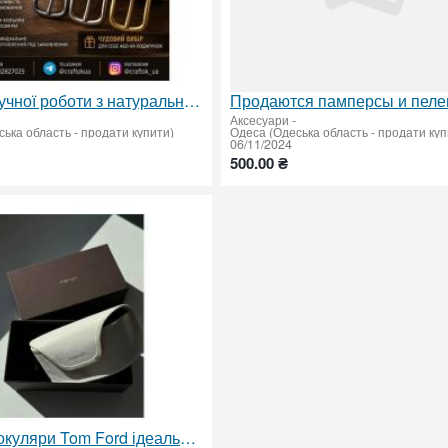
Ремені ручної роботи з натуральної шкіри
Аксесуари
-
ька область - продати купити)
Одеса (Одеська область - продати куп
06/11/2024
500.00 ₴
Продам окуляри Tom Ford ідеальному стані