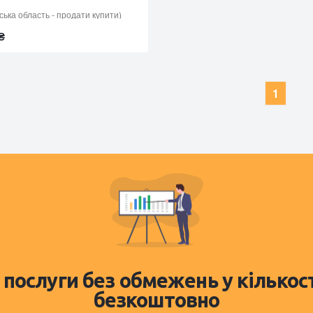
ька область - продати купити)
₴
1
 послуги без обмежень у кількос
безкоштовно