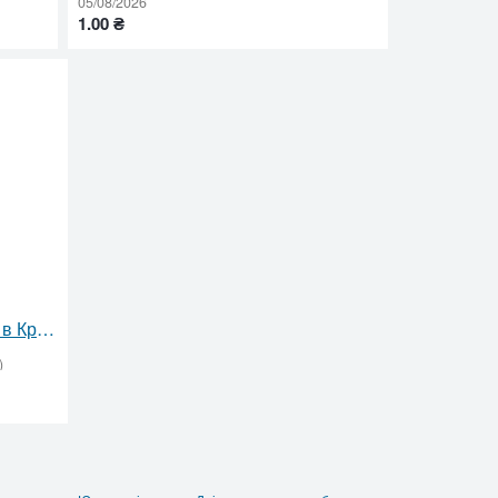
05/08/2026
1.00 ₴
Физическая охрана объектов в Кривом Роге — надежная защита бизнеса и имущества
)