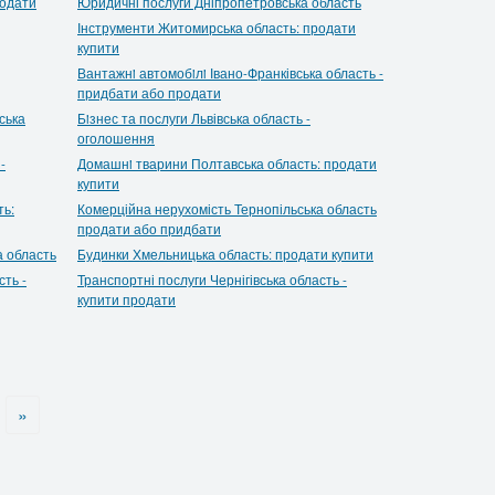
родати
Юридичні послуги Дніпропетровська область
Інструменти Житомирська область: продати
купити
Вантажнi автомобiлi Івано-Франківська область -
придбати або продати
ська
Бiзнес та послуги Львівська область -
оголошення
-
Домашнi тварини Полтавська область: продати
купити
ть:
Комерційна нерухомість Тернопільська область
продати або придбати
а область
Будинки Хмельницька область: продати купити
ть -
Транспортні послуги Чернігівська область -
купити продати
»