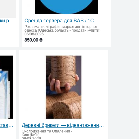
Масаж авторський в 2 та 4 руки релаксуючий
Оренда сервера для BAS / 1C
Реклама, поліграфія, маркетинг, інтернет
-
одесса (Одеська область - продати купити)
06/08/2026
850.00 ₴
Гранули з дерева оптом — доставка по Україні
Деревні брикети — відвантаження від 22 тонн по Україні
Охолодження та Опалення
-
Київ (Київ)
06/08/2026