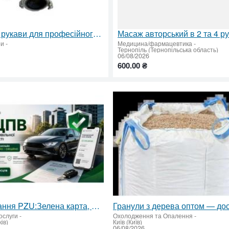
Пожежні рукави для професійного викоpистання – сертифікована якість за вигідною ціною
ри
-
Медицина/фармацевтика
-
Тернопіль (Тернопільська область)
06/08/2026
600.00 ₴
Страхування PZU:Зелена карта, автоцивілка, медичне
ослуги
-
Охолодження та Опалення
-
ів)
Київ (Київ)
06/08/2026