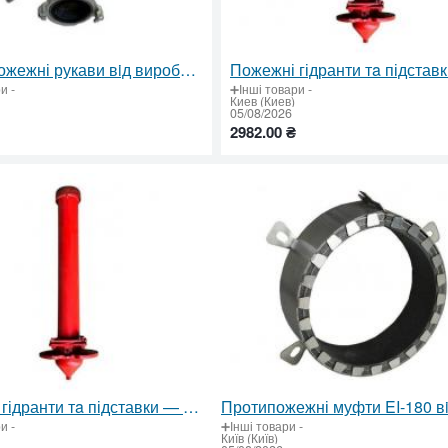
Кyпити пожежні рукави вiд виробника в Україні: сертифікована якість та надійність
ри
-
➕Інші товари
-
Киев (Киев)
05/08/2026
2982.00 ₴
Пожежні гідранти тa підставки — сертифіковані рішення для надійного пожежогасіння
ри
-
➕Інші товари
-
Київ (Київ)