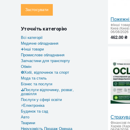
Застосувати
➕Інші това
Киев (Киев)
Уточніть категорію
06/08/2026
462.00 ₴
Всі категорії
Медичне обладнання
➕Інші товари
Промислове обладнання
Запчастини для транспорту
Обмін
⚽Хобi, вiдпочинок та спорт
Мода та стиль
Бiзнес та послуги
⛳Послуги відпочинку, розваг,
дозвілля
Послуги у сфері освіти
⚡Електроніка
Будинок та сад
Авто
Фінансові п
Тварини
Харків (Харк
Нерухомiсть Продаж Оренда
06/08/2026