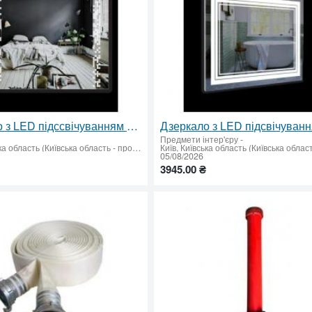
Дзеркало з LED підссвічуванням 600х800мм
Предмети інтер'єру
-
Київ, Київська область (Київська область - продати купити)
05/08/2026
3945.00 ₴