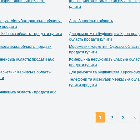
тварин Вінницька область
Ігрові приставки Волинська область - п
купити
ерухомість Закарпатська область -
Авто Запорізька область
о продати
 Київська область - продати купити
Для ремонту та будівництва Кіровоград
область продати купити
колаївська область: продати
Мережевий маркетинг Одеська область 
продати купити
вненська область: продати або
Комерційна нерухомість Сумська облас
продати купити
ркетинг Харківська область:
Для ремонту та будівництва Херсонськ
ити
Телефони та аксесуари Черкаська облас
купити продати
нівецька область - продати або
1
2
3
>