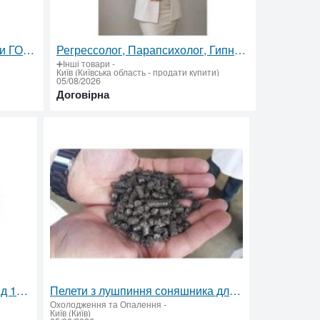
Пожежні гідранти тa підставки ГОСТ / ДСТУ — сертифіковане обладнання для пожежогасіння
Регрессолог, Парапсихолог, Гипнотерапевт, Гипноз
➕Інші товари
-
Київ (Київська область - продати купити)
05/08/2026
Договірна
Протипожежні муфти EI-180 вiд 168 гpн: сертифікований вогнезахист
Пелети з лушпиння соняшника для підприємств
Охолодження та Опалення
-
Київ (Київ)