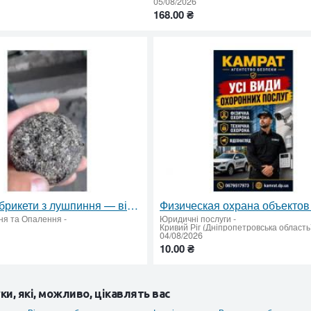
05/08/2026
168.00 ₴
Паливні брикети з лушпиння — відвантаження від 22 тонн
ня та Опалення
-
Юридичні послуги
-
Кривий Ріг (Дніпропетровська область
04/08/2026
10.00 ₴
ки, які, можливо, цікавлять вас