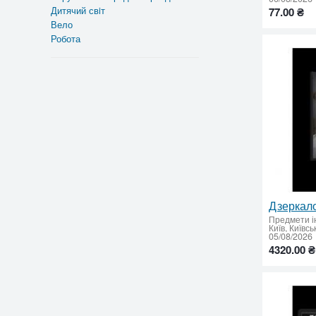
Дитячий свiт
77.00 ₴
Вело
Робота
Предмети і
05/08/2026
4320.00 ₴