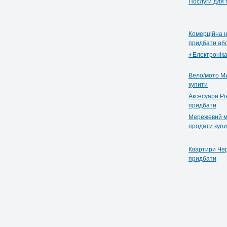
Послуги для 
Комерційна н
придбати аб
⚡Електроніка
Вело/мото Ми
купити
Аксесуари Рі
придбати
Мережевий ма
продати куп
Квартири Чер
придбати