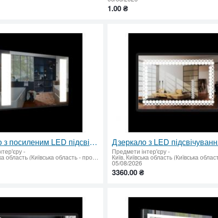
1.00 ₴
Дзеркало з посиленим LED підсвічуванням 650х950
нтер'єру
-
Предмети інтер'єру
-
Київ, Київська область (Київська область - продати купити)
05/08/2026
3360.00 ₴