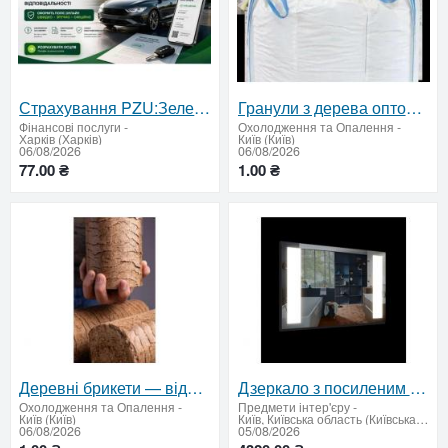
Страхування PZU:Зелена карта, автоцивілка, медичне
Гранули з дерева оптом — доставка по Україні
Фінансові послуги
-
Охолодження та Опалення
-
Харків (Харків)
Київ (Київ)
06/08/2026
06/08/2026
77.00 ₴
1.00 ₴
Деревні брикети — відвантаження від 22 тонн по Україні
Дзеркало з посиленим LED підсвічуванням 650х950
Охолодження та Опалення
-
Предмети інтер'єру
-
Київ (Київ)
Київ, Київська область (Київська область - продати купити)
06/08/2026
05/08/2026