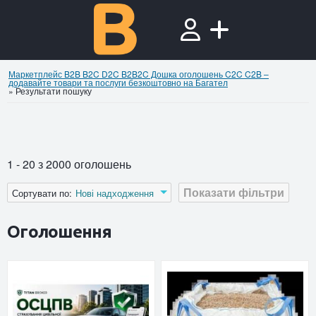
Маркетплейс B2B B2C D2C B2B2C Дошка оголошень C2C C2B –
додавайте товари та послуги безкоштовно на Багател
»
Результати пошуку
1 - 20 з 2000 оголошень
Показати фільтри
Сортувати по:
Нові надходження
Оголошення