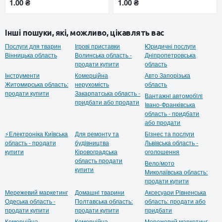
1.00 ₴
1.00 ₴
Інші пошуки, які, можливо, цікавлять вас
Послуги для тварин
Ігрові приставки
Юридичні послуги
Вінницька область
Волинська область -
Дніпропетровська
продати купити
область
Інструменти
Комерційна
Авто Запорізька
Житомирська область:
нерухомість
область
продати купити
Закарпатська область -
Вантажнi автомобiлi
придбати або продати
Івано-Франківська
область - придбати
або продати
⚡Електроніка Київська
Для ремонту та
Бiзнес та послуги
область - продати
будівництва
Львівська область -
купити
Кіровоградська
оголошення
область продати
Вело/мото
купити
Миколаївська область:
продати купити
Мережевий маркетинг
Домашнi тварини
Аксесуари Рівненська
Одеська область -
Полтавська область:
область: продати або
продати купити
продати купити
придбати
Комерційна
Комерційна
Мережевий маркетинг