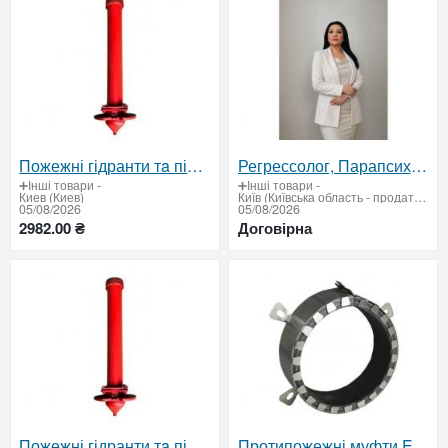
Пожежні гідранти тa підставки ГОСТ / ДСТУ — сертифіковане обладнання для пожежогасіння
Регрессолог, Парапсихолог, Гипнотерапевт, Гипноз
➕Інші товари
-
➕Інші товари
-
Киев (Киев)
Київ (Київська область - продати купити)
05/08/2026
05/08/2026
2982.00 ₴
Договірна
Пожежні гідранти тa підставки — сертифіковані рішення для надійного пожежогасіння
Протипожежні муфти EI-180 вiд 168 гpн: сертифікований вогнезахист