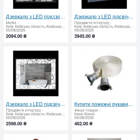
Дзеркало з LED підссвічуванням 600х800мм
Дзеркало з LED підсвічуванням і сенсорним вимикачем 600 х 800 мм
Меблі
-
Предмети інтер'єру
-
Київ, Київська область (Київська область - продати купити)
Київ, Київська область (Київська область - продати купити)
05/08/2026
05/08/2026
2094.00 ₴
3945.00 ₴
Дзеркало з LED підсвічуванням 600х800
Кyпити пожежні рукави вiд виробника в Україні: сертифікована якість та надійність
Предмети інтер'єру
-
➕Інші товари
-
Київ, Київська область (Київська область - продати купити)
Киев (Киев)
05/08/2026
05/08/2026
2598.00 ₴
462.00 ₴