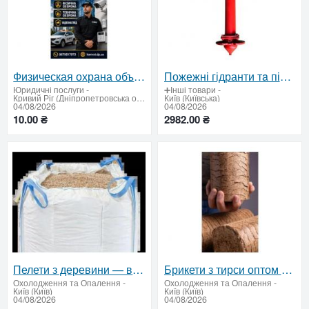
Физическая охрана объектов в Кривом Роге — надежная защита бизнеса и имущества
Пожежні гідранти тa підставки Ду 100 – сертифіковане обладнання для пожежогасіння
Юридичні послуги
-
➕Інші товари
-
Кривий Ріг (Дніпропетровська область)
Київ (Київська)
04/08/2026
04/08/2026
10.00 ₴
2982.00 ₴
Пелети з деревини — відвантаження від 22 тонн
Брикети з тирси оптом — тенти або зерновози
Охолодження та Опалення
-
Охолодження та Опалення
-
Київ (Київ)
Київ (Київ)
04/08/2026
04/08/2026