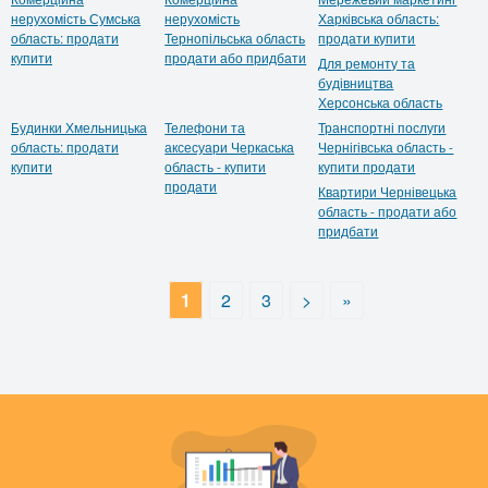
нерухомість Сумська
нерухомість
Харківська область:
область: продати
Тернопільська область
продати купити
купити
продати або придбати
Для ремонту та
будівництва
Херсонська область
Будинки Хмельницька
Телефони та
Транспортні послуги
область: продати
аксесуари Черкаська
Чернігівська область -
купити
область - купити
купити продати
продати
Квартири Чернівецька
область - продати або
придбати
1
2
3
>
»