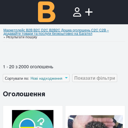
Маркетплейс B2B B2C D2C B2B2C Дошка оголошень C2C C2B –
додавайте товари та послуги безкоштовно на Багател
»
Результати пошуку
1 - 20 з 2000 оголошень
Показати фільтри
Сортувати по:
Нові надходження
Оголошення