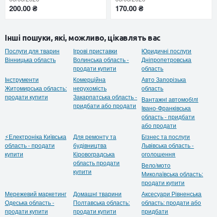
200.00 ₴
170.00 ₴
Інші пошуки, які, можливо, цікавлять вас
Послуги для тварин
Ігрові приставки
Юридичні послуги
Вінницька область
Волинська область -
Дніпропетровська
продати купити
область
Інструменти
Комерційна
Авто Запорізька
Житомирська область:
нерухомість
область
продати купити
Закарпатська область -
Вантажнi автомобiлi
придбати або продати
Івано-Франківська
область - придбати
або продати
⚡Електроніка Київська
Для ремонту та
Бiзнес та послуги
область - продати
будівництва
Львівська область -
купити
Кіровоградська
оголошення
область продати
Вело/мото
купити
Миколаївська область:
продати купити
Мережевий маркетинг
Домашнi тварини
Аксесуари Рівненська
Одеська область -
Полтавська область:
область: продати або
продати купити
продати купити
придбати