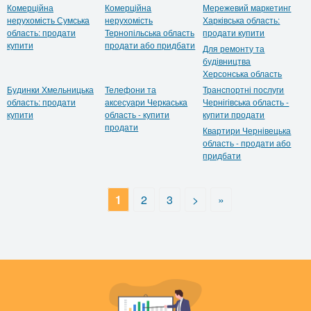
Комерційна
Комерційна
Мережевий маркетинг
нерухомість Сумська
нерухомість
Харківська область:
область: продати
Тернопільська область
продати купити
купити
продати або придбати
Для ремонту та
будівництва
Херсонська область
Будинки Хмельницька
Телефони та
Транспортні послуги
область: продати
аксесуари Черкаська
Чернігівська область -
купити
область - купити
купити продати
продати
Квартири Чернівецька
область - продати або
придбати
1
2
3
>
»