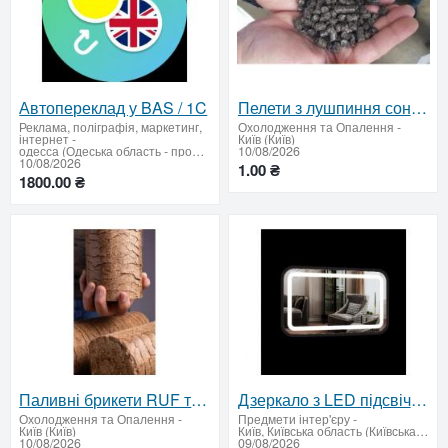
Автопереклад у BAS / 1C
Пелети з лушпиння соняшника для підприємств
Реклама, поліграфія, маркетинг,
Охолодження та Опалення
-
інтернет
-
Київ (Київ)
одесса (Одеська область - продати купити)
10/08/2026
10/08/2026
1.00 ₴
1800.00 ₴
Паливні брикети RUF та Nestro для підприємств | від 22 т
Дзеркало з LED підсвічуванням 600 х 1000 мм.
Охолодження та Опалення
-
Предмети інтер'єру
-
Київ (Київ)
Київ, Київська область (Київська область - продати купити)
10/08/2026
09/08/2026