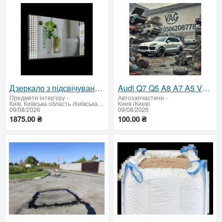
Дзеркало з підсвічуванням 500х800 мм
Audi Q7 Q5 A8 A7 A5 VW Touareg Phaeton Porshe Panamera Cayenne запчасти
Предмети інтер'єру
-
Автозапчастини
-
Київ, Київська область (Київська область - продати купити)
Киев (Киев)
09/08/2026
09/08/2026
1875.00 ₴
100.00 ₴