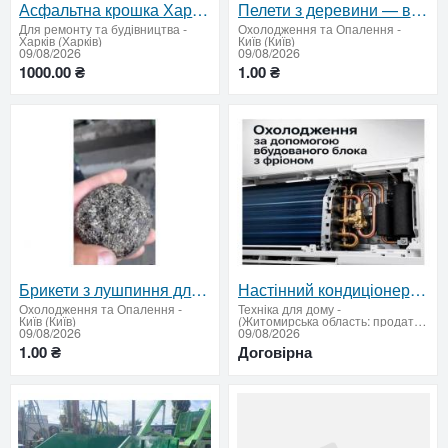
Асфальтна крошка Харків вкладання та продаж.
Пелети з деревини — відвантаження від 22 тонн
Для ремонту та будівництва
-
Охолодження та Опалення
-
Харків (Харків)
Київ (Київ)
09/08/2026
09/08/2026
1000.00 ₴
1.00 ₴
Брикети з лушпиння для котелень | від 22 т
Настінний кондиціонер Domotec 2000 Вт — охолодження та обігрів до 40 м²
Охолодження та Опалення
-
Техніка для дому
-
Київ (Київ)
(Житомирська область: продати купити)
09/08/2026
09/08/2026
1.00 ₴
Договірна