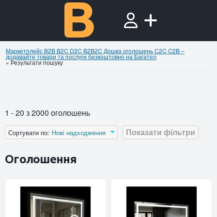
Маркетплейс B2B B2C D2C B2B2C Дошка оголошень C2C C2B –
додавайте товари та послуги безкоштовно на Багател
»
Результати пошуку
1 - 20 з 2000 оголошень
Показати фільтри
Сортувати по:
Нові надходження
Оголошення