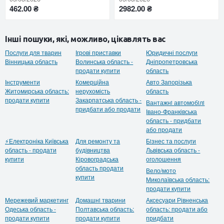
462.00 ₴
2982.00 ₴
Інші пошуки, які, можливо, цікавлять вас
Послуги для тварин
Ігрові приставки
Юридичні послуги
Вінницька область
Волинська область -
Дніпропетровська
продати купити
область
Інструменти
Комерційна
Авто Запорізька
Житомирська область:
нерухомість
область
продати купити
Закарпатська область -
Вантажнi автомобiлi
придбати або продати
Івано-Франківська
область - придбати
або продати
⚡Електроніка Київська
Для ремонту та
Бiзнес та послуги
область - продати
будівництва
Львівська область -
купити
Кіровоградська
оголошення
область продати
Вело/мото
купити
Миколаївська область:
продати купити
Мережевий маркетинг
Домашнi тварини
Аксесуари Рівненська
Одеська область -
Полтавська область:
область: продати або
продати купити
продати купити
придбати