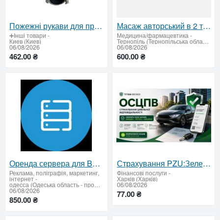
Пожежні рукави для професійного викоpистання – сертифікована якість за вигідною ціною
Масаж авторський в 2 та 4 руки релаксуючий
➕Інші товари
-
Медицина/фармацевтика
-
Киев (Киев)
Тернопіль (Тернопільська область)
06/08/2026
06/08/2026
462.00 ₴
600.00 ₴
Оренда сервера для BAS / 1C
Страхування PZU:Зелена карта, автоцивілка, медичне
Реклама, поліграфія, маркетинг,
Фінансові послуги
-
інтернет
-
Харків (Харків)
одесса (Одеська область - продати купити)
06/08/2026
06/08/2026
77.00 ₴
850.00 ₴