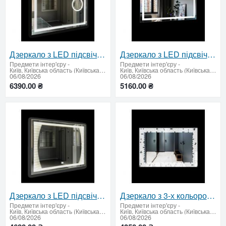
Дзеркало з LED підсвічуванням та сферичним збільшувальним дзеркалом 850 х 1050 мм.
Дзеркало з LED підсвічуванням та сенсорним вимикачем700 х 1200 мм.
Предмети інтер'єру
-
Предмети інтер'єру
-
Київ, Київська область (Київська область - продати купити)
Київ, Київська область (Київська область - продати купити)
06/08/2026
06/08/2026
6390.00 ₴
5160.00 ₴
Дзеркало з LED підсвічуванням та сенсорным вимикачем 700 x 900 мм.
Дзеркало з 3-х кольоровим LED та вимикачем 600 х 900 мм.
Предмети інтер'єру
-
Предмети інтер'єру
-
Київ, Київська область (Київська область - продати купити)
Київ, Київська область (Київська область - продати купити)
06/08/2026
06/08/2026