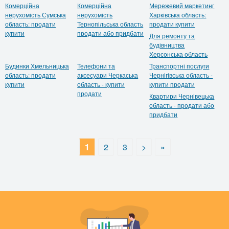
Комерційна
Комерційна
Мережевий маркетинг
нерухомість Сумська
нерухомість
Харківська область:
область: продати
Тернопільська область
продати купити
купити
продати або придбати
Для ремонту та
будівництва
Херсонська область
Будинки Хмельницька
Телефони та
Транспортні послуги
область: продати
аксесуари Черкаська
Чернігівська область -
купити
область - купити
купити продати
продати
Квартири Чернівецька
область - продати або
придбати
1
2
3
>
»