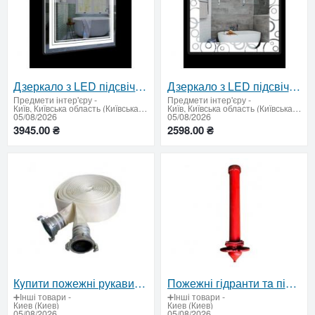
Дзеркало з LED підсвічуванням і сенсорним вимикачем 600 х 800 мм
Дзеркало з LED підсвічуванням 600х800
Предмети інтер'єру
-
Предмети інтер'єру
-
Київ, Київська область (Київська область - продати купити)
Київ, Київська область (Київська область - продати купити)
05/08/2026
05/08/2026
3945.00 ₴
2598.00 ₴
Кyпити пожежні рукави вiд виробника в Україні: сертифікована якість та надійність
Пожежні гідранти тa підставки ГОСТ / ДСТУ — сертифіковане обладнання для пожежогасіння
➕Інші товари
-
➕Інші товари
-
Киев (Киев)
Киев (Киев)
05/08/2026
05/08/2026