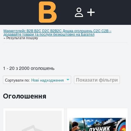
Маркетплейс B2B B2C D2C B2B2C Дошка оголошень C2C C2B –
додавайте товари та послуги безкоштовно на Багател
»
Результати пошуку
1 - 20 з 2000 оголошень
Показати фільтри
Сортувати по:
Нові надходження
Оголошення