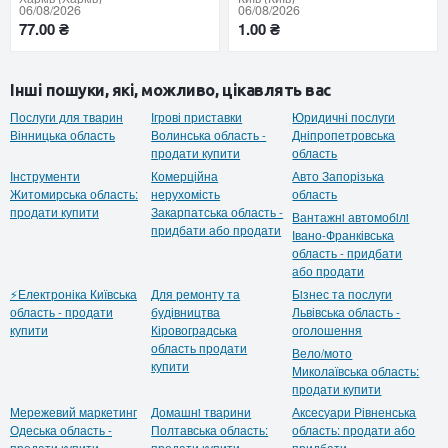
06/08/2026
06/08/2026
77.00 ₴
1.00 ₴
Інші пошуки, які, можливо, цікавлять вас
Послуги для тварин
Ігрові приставки
Юридичні послуги
Вінницька область
Волинська область -
Дніпропетровська
продати купити
область
Інструменти
Комерційна
Авто Запорізька
Житомирська область:
нерухомість
область
продати купити
Закарпатська область -
Вантажнi автомобiлi
придбати або продати
Івано-Франківська
область - придбати
або продати
⚡Електроніка Київська
Для ремонту та
Бiзнес та послуги
область - продати
будівництва
Львівська область -
купити
Кіровоградська
оголошення
область продати
Вело/мото
купити
Миколаївська область:
продати купити
Мережевий маркетинг
Домашнi тварини
Аксесуари Рівненська
Одеська область -
Полтавська область:
область: продати або
продати купити
продати купити
придбати