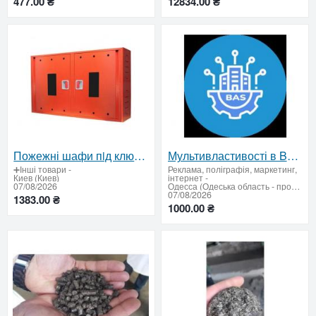
477.00 ₴
12834.00 ₴
Пожежні шафи пiд ключ вiд виробника — виготовлення та доставка по Україні
Мультивластивості в BAS / 1C
➕Інші товари
-
Реклама, поліграфія, маркетинг,
Киев (Киев)
інтернет
-
07/08/2026
Одесса (Одеська область - продати купити)
07/08/2026
1383.00 ₴
1000.00 ₴