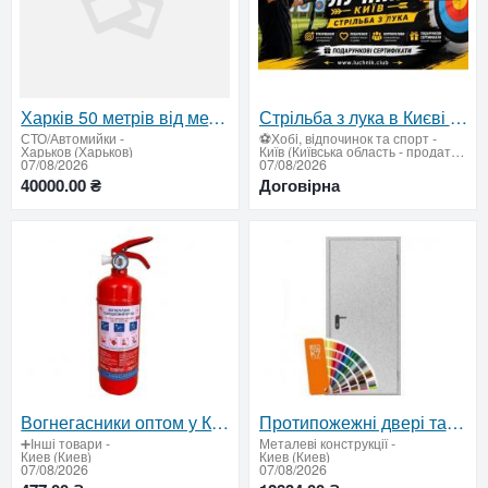
Харків 50 метрів від метро Масельського на СТО
Стрільба з лука в Києві для любителів точності, стрільби та outdoor-активностей
СТО/Автомийки
-
⚽Хобi, вiдпочинок та спорт
-
Харьков (Харьков)
Київ (Київська область - продати купити)
07/08/2026
07/08/2026
40000.00 ₴
Договірна
Вогнегасники оптом у Києві — ціни виробника, сертифікована якість
Протипожежні двері та люки EI30–EI90 від виробника — сертифікована якість і надійний захист
➕Інші товари
-
Металеві конструкції
-
Киев (Киев)
Киев (Киев)
07/08/2026
07/08/2026