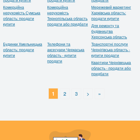
Комерційна
Комерційна
Мережевий маркетинг
нерухомість Сумська
нерухомість
Харківська область:
область: продати
Тернопільська область
продати купити
купити
продати або придбати
Для ремонту та
будівництва
Херсонська область
Будинки Хмельницька
Телефони та
Транспортні послуги
область: продати
аксесуари Черкаська
Чернігівська область -
купити
область - купити
купити продати
продати
Квартири Чернівецька
область - продати або
придбати
1
2
3
>
»