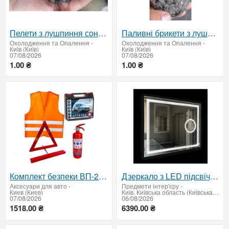
Пелети з лушпиння соняшника оптом — від 22 тонн
Паливні брикети з лушпиння соняшника — ціна за тонну, від 22 т
Охолодження та Опалення
-
Охолодження та Опалення
-
Київ (Київ)
Київ (Київ)
07/08/2026
07/08/2026
1.00 ₴
1.00 ₴
Комплект безпеки ВП-2: аптечка, вогнегасник, знaк, жилет
Дзеркало з LED підсвічуванням та сферичним збільшувальним дзеркалом 850 х 1050 мм.
Аксесуари для авто
-
Предмети інтер'єру
-
Киев (Киев)
Київ, Київська область (Київська область - продати купити)
07/08/2026
06/08/2026
1518.00 ₴
6390.00 ₴