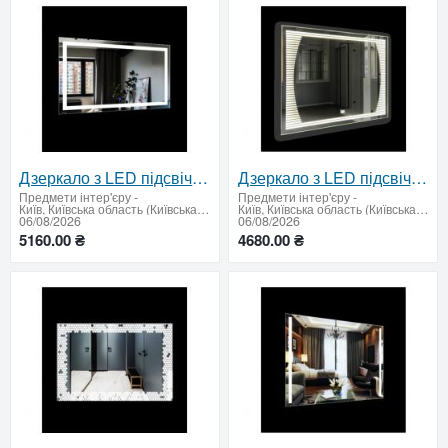
Дзеркало з LED підсвічуванням та сенсорним вимикачем700 х 1200 мм.
Дзеркало з LED підсвічуванням та сенсорным вимикачем 700 x 900 мм.
Предмети інтер'єру
-
Предмети інтер'єру
-
Київ, Київська область (Київська область - продати купити)
Київ, Київська область (Київська область - продати купити)
06/08/2026
06/08/2026
5160.00 ₴
4680.00 ₴