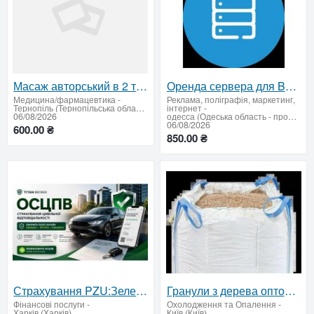
Масаж авторський в 2 та 4 руки релаксуючий
Оренда сервера для BAS / 1C
Медицина/фармацевтика
-
Реклама, поліграфія, маркетинг,
Тернопіль (Тернопільська область)
інтернет
-
06/08/2026
одесса (Одеська область - продати купити)
06/08/2026
600.00 ₴
850.00 ₴
Страхування PZU:Зелена карта, автоцивілка, медичне
Гранули з дерева оптом — доставка по Україні
Фінансові послуги
-
Охолодження та Опалення
-
Харків (Харків)
Київ (Київ)