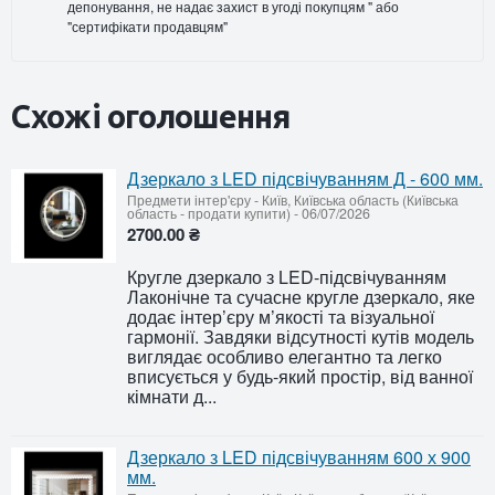
депонування, не надає захист в угоді покупцям " або
"сертифікати продавцям"
Схожі оголошення
Дзеркало з LED підсвічуванням Д - 600 мм.
Предмети інтер'єру
-
Київ, Київська область (Київська
область - продати купити)
-
06/07/2026
2700.00 ₴
Кругле дзеркало з LED-підсвічуванням
Лаконічне та сучасне кругле дзеркало, яке
додає інтер’єру м’якості та візуальної
гармонії. Завдяки відсутності кутів модель
виглядає особливо елегантно та легко
вписується у будь-який простір, від ванної
кімнати д...
Дзеркало з LED підсвічуванням 600 х 900
мм.