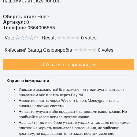
нашому сайті: kzs.com.ua
Оберіть став:
Нове
Артикул:
0
Телефон:
0664095555
Vote
Result
0 votes
Київський Завод Скловиробів
0 votes
Зв'язатися з продавцем
Корисна інформація
Уникайте шахрайства! Для здійснення угоди зустрічайтеся з
продавцем або платіть через PayPal
Ніколи не платіть через Western Union, Moneygram та інші
анонімні платіжні системи
Не варто купувати або продавати за межами вашої країни. Не
приймайте касові чеки за межами країни
Наш сайт ніколи не бере участь в угодах, а так само не приймає
платежі на користь публікатора оголошення, не здійснює
доставку, не надає гарантії, не надає послуги умовного