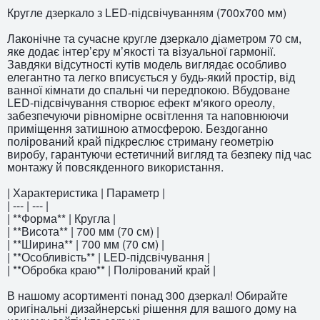
Кругле дзеркало з LED-підсвічуванням (700x700 мм)
Лаконічне та сучасне кругле дзеркало діаметром 70 см,
яке додає інтер’єру м’якості та візуальної гармонії.
Завдяки відсутності кутів модель виглядає особливо
елегантно та легко вписується у будь-який простір, від
ванної кімнати до спальні чи передпокою. Вбудоване
LED-підсвічування створює ефект м'якого ореолу,
забезпечуючи рівномірне освітлення та наповнюючи
приміщення затишною атмосферою. Бездоганно
полірований край підкреслює стриману геометрію
виробу, гарантуючи естетичний вигляд та безпеку під час
монтажу й повсякденного використання.
| Характеристика | Параметр |
| --- | --- |
| **Форма** | Кругла |
| **Висота** | 700 мм (70 см) |
| **Ширина** | 700 мм (70 см) |
| **Особливість** | LED-підсвічування |
| **Обробка краю** | Полірований край |
В нашому асортименті понад 300 дзеркал! Обирайте
оригінальні дизайнерські рішення для вашого дому на