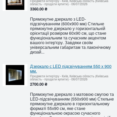
Предмети інтер'єру
-
Київ, Київська область (Київська
область - продати купити)
-
06/07/2026
3360.00 ₴
Прямокутне дзеркало з LED-
підсвічуванням (600x900 мм) Стильне
прямокутне дзеркало у горизонтальній
орієнтації розміром 60х90 см, що стане
функціональним та сучасним акцентом
вашого інтер'єру. Завдяки своїм
універсальним габаритам та лаконічному
дизай...
Дзеркало с LED підсвічуванням 550 х 900
мм.
Предмети інтер'єру
-
Київ, Київська область (Київська
область - продати купити)
-
06/07/2026
2700.00 ₴
Прямокутне дзеркало з матовою смугою та
LED-підсвічуванням (550x900 мм) Стильне
прямокутне дзеркало в горизонтальному
форматі 55х90 см, яке стане
функціональною окрасою сучасного