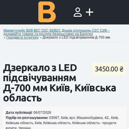
Маркетплейс B2B B2C D2C B2B2C Дошка оголошень C2C C2B –
додавайте товари та послуги безкоштовно на Багател
»
Предмети інтер'єру
»
Дзеркало з LED підсвічуванням Д-700 мм
Дзеркало з LED
3450.00 ₴
підсвічуванням
Д-700 мм Київ, Київська
область
Дата публікації
: 06/07/2026
Підбір по розташуванню
: 03067, Київ, вул. Машинобудівна, 42., Київ,
Київська область, Київ, Київська область, Київська область - продати
купити, Україна