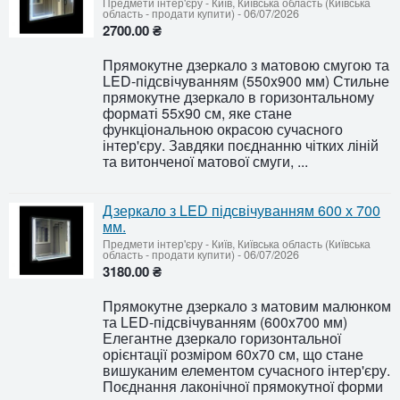
Предмети інтер'єру
-
Київ, Київська область (Київська
область - продати купити)
-
06/07/2026
2700.00 ₴
Прямокутне дзеркало з матовою смугою та
LED-підсвічуванням (550x900 мм) Стильне
прямокутне дзеркало в горизонтальному
форматі 55х90 см, яке стане
функціональною окрасою сучасного
інтер'єру. Завдяки поєднанню чітких ліній
та витонченої матової смуги, ...
Дзеркало з LED підсвічуванням 600 х 700
мм.
Предмети інтер'єру
-
Київ, Київська область (Київська
область - продати купити)
-
06/07/2026
3180.00 ₴
Прямокутне дзеркало з матовим малюнком
та LED-підсвічуванням (600x700 мм)
Елегантне дзеркало горизонтальної
орієнтації розміром 60х70 см, що стане
вишуканим елементом сучасного інтер'єру.
Поєднання лаконічної прямокутної форми