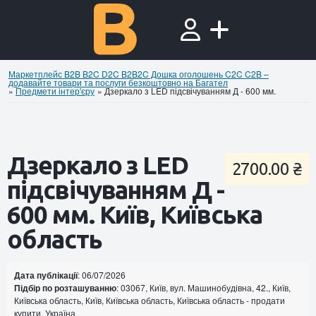
Маркетплейс B2B B2C D2C B2B2C Дошка оголошень C2C C2B –
додавайте товари та послуги безкоштовно на Багател
»
Предмети інтер'єру
»
Дзеркало з LED підсвічуванням Д - 600 мм.
Дзеркало з LED
2700.00 ₴
підсвічуванням Д -
600 мм. Київ, Київська
область
Дата публікації
: 06/07/2026
Підбір по розташуванню
: 03067, Київ, вул. Машинобудівна, 42., Київ,
Київська область, Київ, Київська область, Київська область - продати
купити, Україна