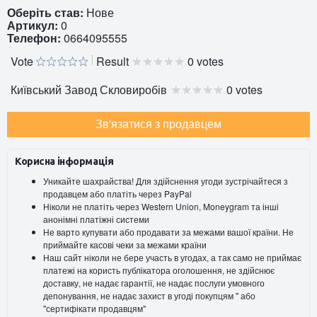
Оберіть став:
Нове
Артикул:
0
Телефон:
0664095555
Vote
Result
0 votes
Київський Завод Скловиробів
0 votes
Зв'язатися з продавцем
Корисна інформація
Уникайте шахрайства! Для здійснення угоди зустрічайтеся з
продавцем або платіть через PayPal
Ніколи не платіть через Western Union, Moneygram та інші
анонімні платіжні системи
Не варто купувати або продавати за межами вашої країни. Не
приймайте касові чеки за межами країни
Наш сайт ніколи не бере участь в угодах, а так само не приймає
платежі на користь публікатора оголошення, не здійснює
доставку, не надає гарантії, не надає послуги умовного
депонування, не надає захист в угоді покупцям " або
"сертифікати продавцям"