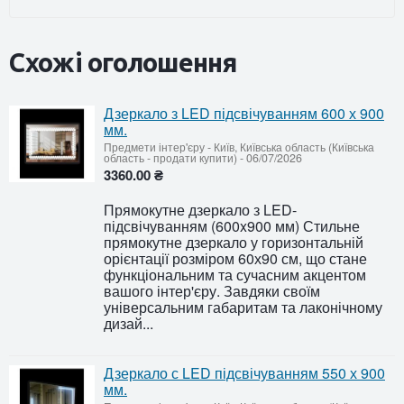
Схожі оголошення
Дзеркало з LED підсвічуванням 600 х 900
мм.
Предмети інтер'єру
-
Київ, Київська область (Київська
область - продати купити)
-
06/07/2026
3360.00 ₴
Прямокутне дзеркало з LED-
підсвічуванням (600x900 мм) Стильне
прямокутне дзеркало у горизонтальній
орієнтації розміром 60х90 см, що стане
функціональним та сучасним акцентом
вашого інтер'єру. Завдяки своїм
універсальним габаритам та лаконічному
дизай...
Дзеркало с LED підсвічуванням 550 х 900
мм.