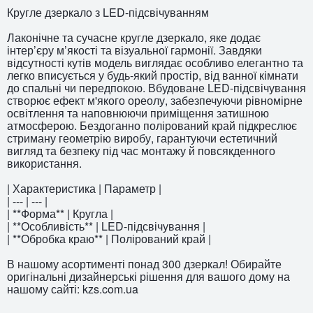
Кругле дзеркало з LED-підсвічуванням
Лаконічне та сучасне кругле дзеркало, яке додає
інтер’єру м’якості та візуальної гармонії. Завдяки
відсутності кутів модель виглядає особливо елегантно та
легко вписується у будь-який простір, від ванної кімнати
до спальні чи передпокою. Вбудоване LED-підсвічування
створює ефект м'якого ореолу, забезпечуючи рівномірне
освітлення та наповнюючи приміщення затишною
атмосферою. Бездоганно полірований край підкреслює
стриману геометрію виробу, гарантуючи естетичний
вигляд та безпеку під час монтажу й повсякденного
використання.
| Характеристика | Параметр |
| --- | --- |
| **Форма** | Кругла |
| **Особливість** | LED-підсвічування |
| **Обробка краю** | Полірований край |
В нашому асортименті понад 300 дзеркал! Обирайте
оригінальні дизайнерські рішення для вашого дому на
нашому сайті: kzs.com.ua