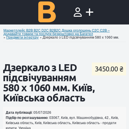
Маркетплейс B2B B2C D2C B2B2C Дошка оголошень C2C C2B –
додавайте товари та послуги безкоштовно на Багател
»
Предмети інтер'єру
»
Дзеркало з LED підсвічуванням 580 х 1060 мм.
Дзеркало з LED
3450.00 ₴
підсвічуванням
580 х 1060 мм. Київ,
Київська область
Дата публікації
: 05/07/2026
Підбір по розташуванню
: 03067, Київ, вул. Машинобудівна, 42., Київ,
Київська область, Київ, Київська область, Київська область - продати
купити, Україна