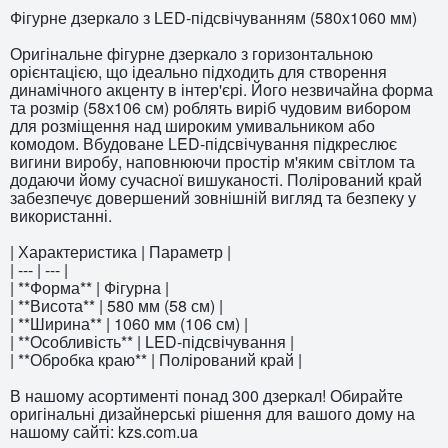
Фігурне дзеркало з LED-підсвічуванням (580x1060 мм)
Оригінальне фігурне дзеркало з горизонтальною
орієнтацією, що ідеально підходить для створення
динамічного акценту в інтер'єрі. Його незвичайна форма
та розмір (58х106 см) роблять виріб чудовим вибором
для розміщення над широким умивальником або
комодом. Вбудоване LED-підсвічування підкреслює
вигини виробу, наповнюючи простір м'яким світлом та
додаючи йому сучасної вишуканості. Полірований край
забезпечує довершений зовнішній вигляд та безпеку у
використанні.
| Характеристика | Параметр |
| --- | --- |
| **Форма** | Фігурна |
| **Висота** | 580 мм (58 см) |
| **Ширина** | 1060 мм (106 см) |
| **Особливість** | LED-підсвічування |
| **Обробка краю** | Полірований край |
В нашому асортименті понад 300 дзеркал! Обирайте
оригінальні дизайнерські рішення для вашого дому на
нашому сайті: kzs.com.ua