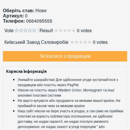
Оберіть став:
Нове
Артикул:
0
Телефон:
0664095555
Vote
Result
0 votes
Київський Завод Скловиробів
0 votes
Зв'язатися з продавцем
Корисна інформація
Уникайте шахрайства! Для здійснення угоди зустрічайтеся з
продавцем або платіть через PayPal
Ніколи не платіть через Western Union, Moneygram та інші
анонімні платіжні системи
Не варто купувати або продавати за межами вашої країни. Не
приймайте касові чеки за межами країни
Наш сайт ніколи не бере участь в угодах, а так само не приймає
платежі на користь публікатора оголошення, не здійснює
доставку, не надає гарантії, не надає послуги умовного
депонування, не надає захист в угоді покупцям " або