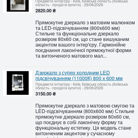
Предмети інтер'єру
-
Київ, Київська область (Київська
область - продати купити)
-
29/06/2026
2820.00 ₴
Прямокутне дзеркало з матовим малюнком
та LED-підсвічуванням (800x600 мм)
Стильне та функціональне дзеркало
розміром 80х60 см, що стане вишуканим
акцентом вашого інтер'єру. Гармонійне
поєднання лаконічної прямокутної форми
та витонченого матового мал...
Дзеркало з супер холодним LED
підсвічуванням (11000К) 800 х 600 мм
Предмети інтер'єру
-
Київ, Київська область (Київська
область - продати купити)
-
29/06/2026
3150.00 ₴
Прямокутне дзеркало з матовою смугою та
LED-підсвічуванням (800x600 мм) Стильне
прямокутне дзеркало розміром 80х60 см,
що поєднує в собі лаконічну форму та
функціональну естетику. Ця модель стане
витонченим акцентом у сучасному