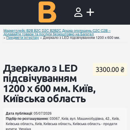
Маркетплейс B2B B2C D2C B2B2C Дошка оголошень C2C C2B –
додавайте товари та послуги безкоштовно на Багател
»
Предмети інтер'єру
»
Дзеркало з LED підсвічуванням 1200 х 600 мм.
Дзеркало з LED
3300.00 ₴
підсвічуванням
1200 х 600 мм. Київ,
Київська область
Дата публікації
: 05/07/2026
Підбір по розташуванню
: 03067, Київ, вул. Машинобудівна, 42., Київ,
Київська область, Київ, Київська область, Київська область - продати
купити, Україна