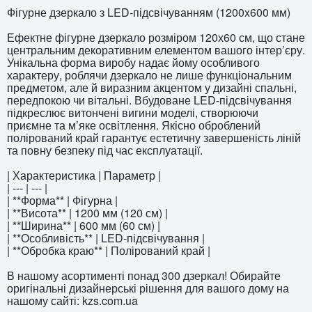
Фігурне дзеркало з LED-підсвічуванням (1200x600 мм)
Ефектне фігурне дзеркало розміром 120х60 см, що стане
центральним декоративним елементом вашого інтер’єру.
Унікальна форма виробу надає йому особливого
характеру, роблячи дзеркало не лише функціональним
предметом, але й виразним акцентом у дизайні спальні,
передпокою чи вітальні. Вбудоване LED-підсвічування
підкреслює витончені вигини моделі, створюючи
приємне та м’яке освітлення. Якісно оброблений
полірований край гарантує естетичну завершеність ліній
та повну безпеку під час експлуатації.
| Характеристика | Параметр |
| --- | --- |
| **Форма** | Фігурна |
| **Висота** | 1200 мм (120 см) |
| **Ширина** | 600 мм (60 см) |
| **Особливість** | LED-підсвічування |
| **Обробка краю** | Полірований край |
В нашому асортименті понад 300 дзеркал! Обирайте
оригінальні дизайнерські рішення для вашого дому на
нашому сайті: kzs.com.ua