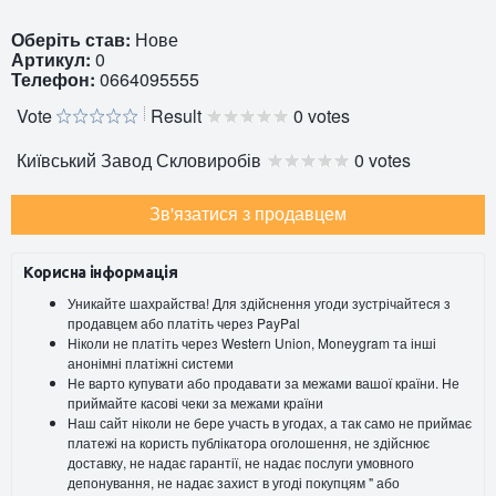
Оберіть став:
Нове
Артикул:
0
Телефон:
0664095555
Vote
Result
0 votes
Київський Завод Скловиробів
0 votes
Зв'язатися з продавцем
Корисна інформація
Уникайте шахрайства! Для здійснення угоди зустрічайтеся з
продавцем або платіть через PayPal
Ніколи не платіть через Western Union, Moneygram та інші
анонімні платіжні системи
Не варто купувати або продавати за межами вашої країни. Не
приймайте касові чеки за межами країни
Наш сайт ніколи не бере участь в угодах, а так само не приймає
платежі на користь публікатора оголошення, не здійснює
доставку, не надає гарантії, не надає послуги умовного
депонування, не надає захист в угоді покупцям " або