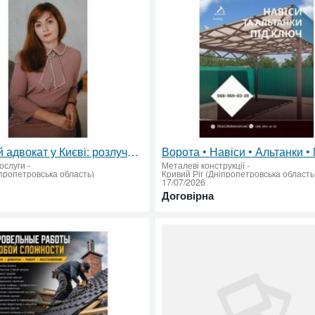
Сімейний адвокат у Києві: розлучення, аліменти, поділ майна без нервів і черг
ослуги
-
Металеві конструкції
-
пропетровська область)
Кривий Ріг (Дніпропетровська область
17/07/2026
Договірна