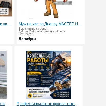
Сборка разборка мебели, Муж на час, мастер на час
Муж на час по Днепру МАСТЕР НА ЧАС
Будівництво та ремонт
-
Дніпро (Дніпропетровська область)
30/07/2026
Договірна
Переносний вуличний вентилятор-зволожувач з туманоутворенням
Профессиональные кровельные работы, Ремонт крыш