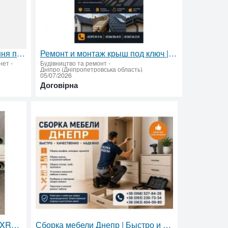
Стань популярним! Розміщення прес-релізів, новин
Ремонт и монтаж крыш под ключ | Кровельные работы
рнет
-
Будівництво та ремонт
-
Дніпро (Дніпропетровська область)
05/07/2026
Договірна
Купити гідророзподільники REXROTH
Сборка мебели Днепр | Быстро и качественно