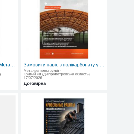
Ворота • Навіси • Альтанки • Металоконструкції
Замовити навіс з полікарбонату у Кривому Розі – монтаж і гарантія
Металеві конструкції
-
)
Кривий Ріг (Дніпропетровська область)
17/07/2026
Договірна