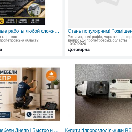
Кровельные работы любой сложности — монтаж, ремонт
о та ремонт
-
Реклама, поліграфія, маркетинг, інте
пропетровська область)
Дніпро (Дніпропетровська область)
10/07/2026
а
Договірна
Сбopка мебели Днепр | Быcтро и качественно