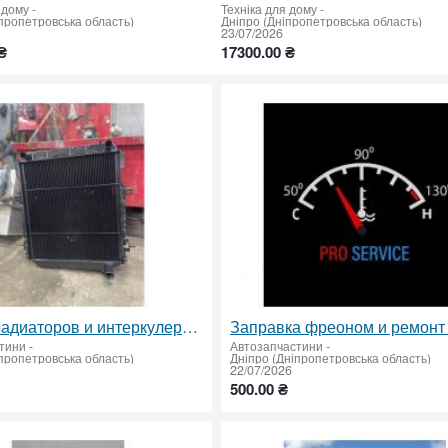
 дому
-
Техніка для дому
-
пропетровська область)
Дніпро (Дніпропетровська область)
23/07/2026
₴
17300.00 ₴
Ремонт радиаторов и интеркулеров для грузовой, легковой и спецтехники.
тини
-
Автозапчастини
-
пропетровська область)
Дніпро (Дніпропетровська область)
22/07/2026
500.00 ₴