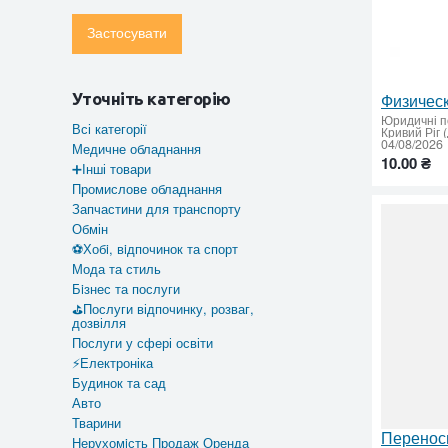
Застосувати
Уточніть категорію
Юридичні п
Всі категорії
Кривий Ріг 
04/08/2026
Медичне обладнання
10.00 ₴
➕Інші товари
Промислове обладнання
Запчастини для транспорту
Обмін
⚽Хобi, вiдпочинок та спорт
Мода та стиль
Бiзнес та послуги
⛳Послуги відпочинку, розваг,
дозвілля
Послуги у сфері освіти
⚡Електроніка
Будинок та сад
Авто
Тварини
Нерухомiсть Продаж Оренда