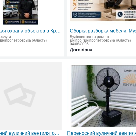
Физическая охрана объектов в Кривом Роге — надежная защита бизнеса и имущества
ослуги
-
Будівництво та ремонт
-
(Дніпропетровська область)
Дніпро (Дніпропетровська область)
04/08/2026
Договірна
Переносний вуличний вентилятор-зволожувач з туманоутворенням