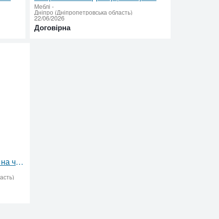
Меблі
-
Дніпро (Дніпропетровська область)
22/06/2026
Договірна
Предоставляем услуги «Муж на час» по городу Самар
асть)