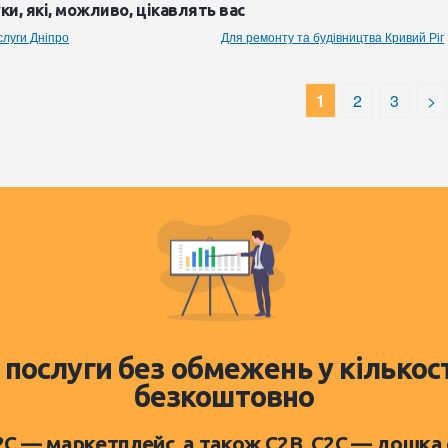
ки, які, можливо, цікавлять вас
луги Дніпро
Для ремонту та будівництва Кривий Ріг
1
2
3
>
 послуги без обмежень у кількос
безкоштовно
D2C — маркетплейс, а також C2B, C2C — дошка