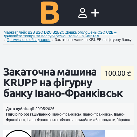
Маркетплейс B2B B2C D2C B2B2C Дошка оголошень C2C C2B –
додавайте товари та послуги безкоштовно на Багател
»
Промислове обладнання
»
Закаточна машина KRUPP на фігурну банку
Закаточна машина
100.00 ₴
KRUPP на фігурну
банку Івано-Франківськ
Дата публікації
: 29/05/2026
Підбір по розташуванню
: Івано-Франківськ, Івано-Франківськ, Івано-
Франківськ, Івано-Франківська область - придбати або продати, Україна