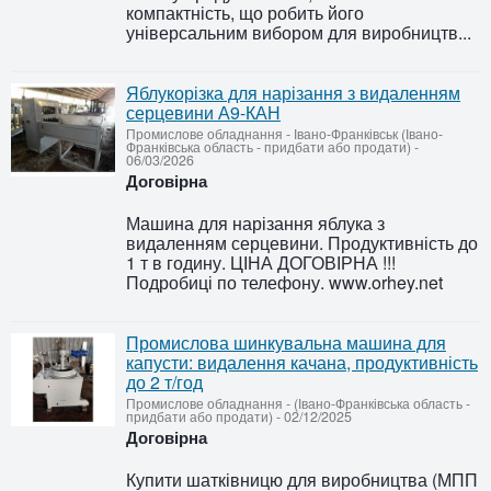
компактність, що робить його
універсальним вибором для виробництв...
Яблукорізка для нарізання з видаленням
серцевини А9-КАН
Промислове обладнання
-
Івано-Франківськ (Івано-
Франківська область - придбати або продати)
-
06/03/2026
Договірна
Машина для нарізання яблука з
видаленням серцевини. Продуктивність до
1 т в годину. ЦІНА ДОГОВІРНА !!!
Подробиці по телефону. www.orhey.net
Промислова шинкувальна машина для
капусти: видалення качана, продуктивність
до 2 т/год
Промислове обладнання
-
(Івано-Франківська область -
придбати або продати)
-
02/12/2025
Договірна
Купити шатківницю для виробництва (МПП