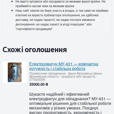
Не варто купувати або продавати за межами вашої країни. Не
приймайте касові чеки за межами країни
Наш сайт ніколи не бере участь в угодах, а так само не приймає
платежі на користь публікатора оголошення, не здійснює
доставку, не надає гарантії, не надає послуги умовного
депонування, не надає захист в угоді покупцям " або
"сертифікати продавцям"
Схожі оголошення
Електродвигун МУ-431 — компактна
потужність і стабільна робота
Промислове обладнання
-
Івано-Франківськ (Івано-
Франківська область - придбати або продати)
-
27/03/2026
35000.00 ₴
Шукаєте надійний і ефективний
електродвигун для обладнання? МУ-431 —
оптимальне рішення для стабільної роботи
механізмів у різних умовах. Поєднує
високу продуктивність, економічність і