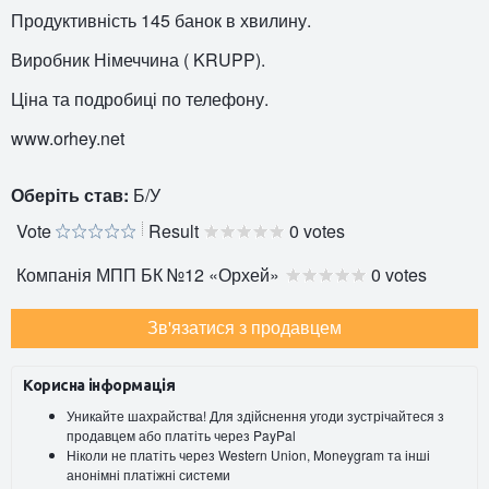
Продуктивність 145 банок в хвилину.
Виробник Німеччина ( KRUPP).
Ціна та подробиці по телефону.
www.orhey.net
Оберіть став:
Б/У
Vote
Result
0 votes
Компанія МПП БК №12 «Орхей»
0 votes
Зв'язатися з продавцем
Корисна інформація
Уникайте шахрайства! Для здійснення угоди зустрічайтеся з
продавцем або платіть через PayPal
Ніколи не платіть через Western Union, Moneygram та інші
анонімні платіжні системи