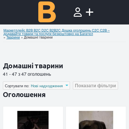
Маркетплейс B2B B2C D2C B2B2C Дошка оголошень C2C C2B –
додавайте товари та послуги безкоштовно на Багател
»
Тварини
»
Домашнi тварини
Домашнi тварини
41 - 47 з 47 оголошень
Показати фільтри
Сортувати по:
Нові надходження
Оголошення