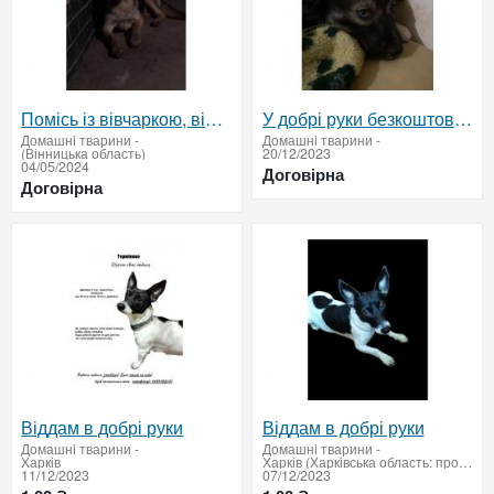
Помісь із вівчаркою, віддамо в дбайливі руки
У добрі руки безкоштовно цуценя сука 2 місяці
Домашнi тварини
-
Домашнi тварини
-
(Вінницька область)
20/12/2023
04/05/2024
Договірна
Договірна
Віддам в добрі руки
Віддам в добрі руки
Домашнi тварини
-
Домашнi тварини
-
Харків
Харків (Харківська область: продати купити)
11/12/2023
07/12/2023