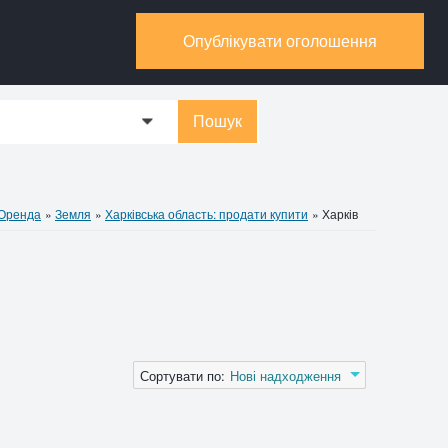
Опублікувати оголошення
Пошук
0
 Оренда
»
Земля
»
Харківська область: продати купити
»
Харків
Сортувати по:
Нові надходження