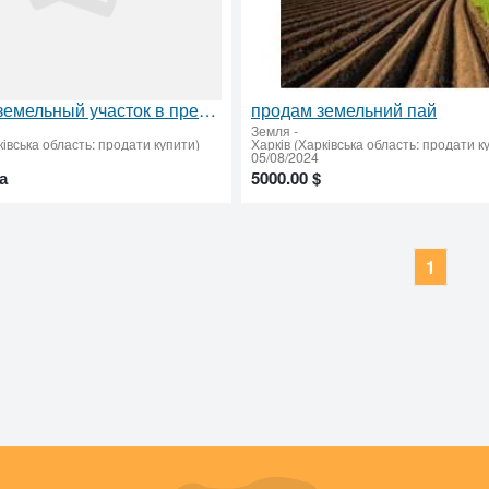
Продам земельный участок в престижном месте
продам земельний пай
Земля
-
ківська область: продати купити)
Харків (Харківська область: продати к
05/08/2024
а
5000.00 $
1