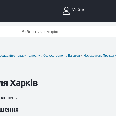
Увійти
Виберіть категорію
давайте товари та послуги безкоштовно на Багател
»
Нерухомiсть Продаж
я Харків
оголошень
шення