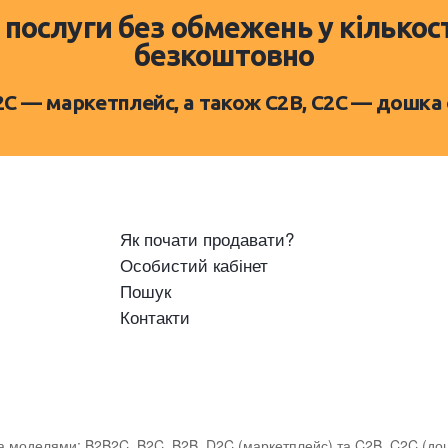
 послуги без обмежень у кількос
безкоштовно
D2C — маркетплейс, а також C2B, C2C — дошка
Як почати продавати?
Особистий кабінет
Пошук
Контакти
за моделями: B2B2C, B2C, B2B, D2C (маркетплейс) та C2B, C2C (д