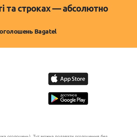
ті та строках — абсолютно
 оголошень Bagatel
ошка оголошень). Тут можна подавати оголошення без