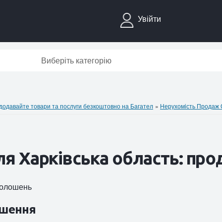
Увійти
Виберіть категорію
давайте товари та послуги безкоштовно на Багател
»
Нерухомiсть Продаж
я Харківська область: про
оголошень
шення