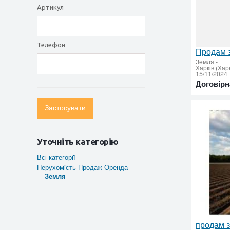
Артикул
Телефон
Земля
-
Харків (Хар
15/11/2024
Договірн
Застосувати
Уточніть категорію
Всі категорії
Нерухомiсть Продаж Оренда
Земля
продам 