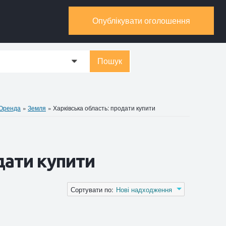
Опублікувати оголошення
Пошук
0
 Оренда
»
Земля
»
Харківська область: продати купити
дати купити
Сортувати по:
Нові надходження