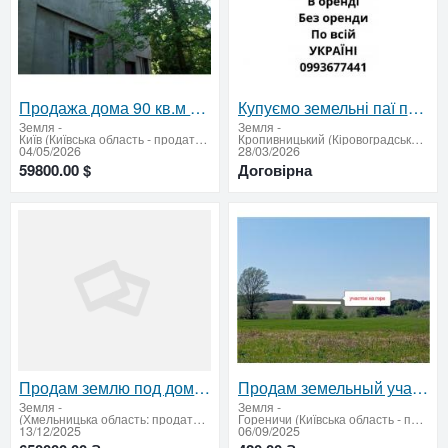
Продажа дома 90 кв.м на Осокорках — 6 соток, 130 м до берега реки Днепр
Купуємо земельні паї по всій Україні. Дорого
Земля
-
Земля
-
Київ (Київська область - продати купити)
Кропивницький (Кіровоградська область продати купити)
04/05/2026
28/03/2026
59800.00 $
Договірна
Продам землю под дом в городе Дубово
Продам земельный участок в селе Гореничи, 5 км от Киева
Земля
-
Земля
-
(Хмельницька область: продати купити)
Гореничи (Київська область - продати купити)
13/12/2025
06/09/2025