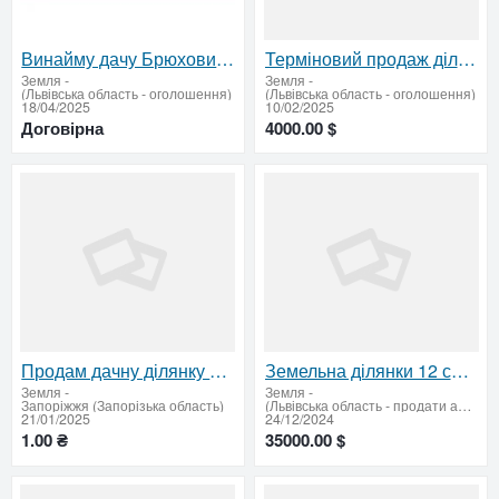
Винайму дачу Брюховичі, Збиранка та поблизу на літній період
Терміновий продаж ділянки в селі Рихтичі, 5 км від Дрогобича
Земля
-
Земля
-
(Львівська область - оголошення)
(Львівська область - оголошення)
18/04/2025
10/02/2025
Договірна
4000.00 $
Продам дачну ділянку в затишному районі
Земельна ділянки 12 соток у селі Чишки
Земля
-
Земля
-
Запоріжжя (Запорізька область)
(Львівська область - продати або придбати)
21/01/2025
24/12/2024
1.00 ₴
35000.00 $