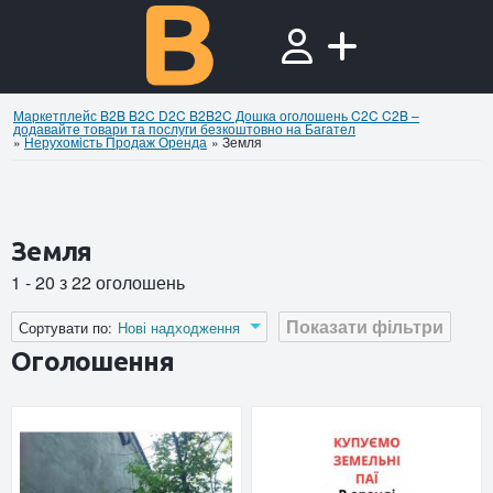
Маркетплейс B2B B2C D2C B2B2C Дошка оголошень C2C C2B –
додавайте товари та послуги безкоштовно на Багател
»
Нерухомiсть Продаж Оренда
»
Земля
Земля
1 - 20 з 22 оголошень
Показати фільтри
Сортувати по:
Нові надходження
Оголошення