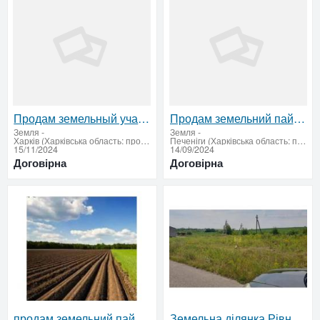
Продам земельный участок в престижном месте
Продам земельний пай у Харківській області
Земля
-
Земля
-
Харків (Харківська область: продати купити)
Печеніги (Харківська область: продати купити)
15/11/2024
14/09/2024
Договірна
Договірна
продам земельний пай
Земельна ділянка Рівненський район, с. Карпилівка