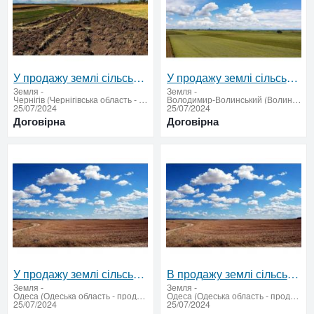
У продажу землі сільськогосподарського призначення СГ по всій Україні
У продажу землі сільськогосподарського призначення СГ
Земля
-
Земля
-
Чернігів (Чернігівська область - купити продати)
Володимир-Волинський (Волинська область - продати купити)
25/07/2024
25/07/2024
Договірна
Договірна
У продажу землі сільськогосподарського призначення СГ по всій Україні
В продажу землі сільськогосподарського призначення в Одеській області
Земля
-
Земля
-
Одеса (Одеська область - продати купити)
Одеса (Одеська область - продати купити)
25/07/2024
25/07/2024