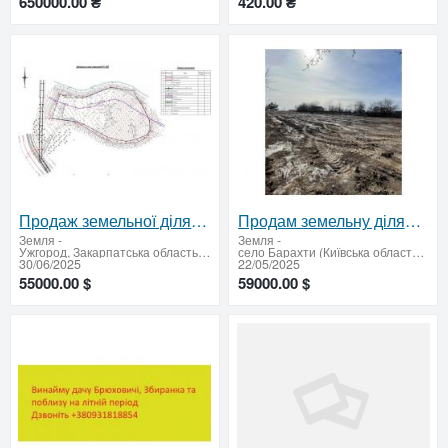
650000.00 ₴
420.00 ₴
Продаж земельної ділянки для будівництва туристичної інфраструктури
Продам земельну ділянку під забудову у Васильківському районі
Земля
-
Земля
-
Ужгород, Закарпатська область (Закарпатська область - придбати або продати)
село Барахти (Київська область - продати купити)
30/06/2025
22/05/2025
55000.00 $
59000.00 $