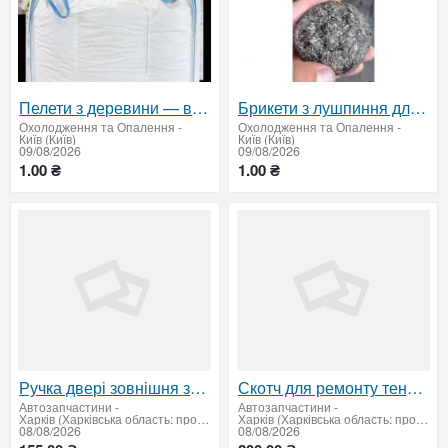
Пелети з деревини — відвантаження від 22 тонн
Брикети з лушпиння для котелень | від 22 т
Охолодження та Опалення
-
Охолодження та Опалення
-
Київ (Київ)
Київ (Київ)
09/08/2026
09/08/2026
1.00 ₴
1.00 ₴
Ручка двері зовнішня задня ліва Ланос
Скотч для ремонту тенту PROFESSIONAL 8см*5м (червоний)
Автозапчастини
-
Автозапчастини
-
Харків (Харківська область: продати купити)
Харків (Харківська область: продати купити)
08/08/2026
08/08/2026