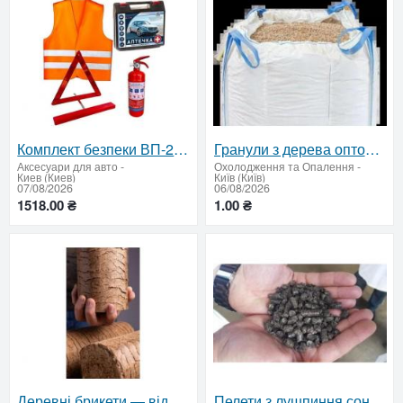
Комплект безпеки ВП-2: аптечка, вогнегасник, знaк, жилет
Гранули з дерева оптом — доставка по Україні
Аксесуари для авто
-
Охолодження та Опалення
-
Киев (Киев)
Київ (Київ)
07/08/2026
06/08/2026
1518.00 ₴
1.00 ₴
Деревні брикети — відвантаження від 22 тонн по Україні
Пелети з лушпиння соняшника для підприємств