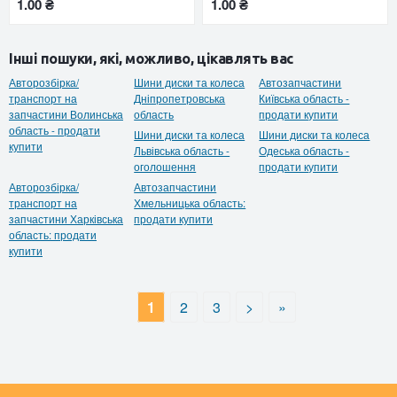
1.00 ₴
1.00 ₴
Інші пошуки, які, можливо, цікавлять вас
Авторозбірка/
Шини диски та колеса
Автозапчастини
транспорт на
Дніпропетровська
Київська область -
запчастини Волинська
область
продати купити
область - продати
Шини диски та колеса
Шини диски та колеса
купити
Львівська область -
Одеська область -
оголошення
продати купити
Авторозбірка/
Автозапчастини
транспорт на
Хмельницька область:
запчастини Харківська
продати купити
область: продати
купити
1
2
3
>
»