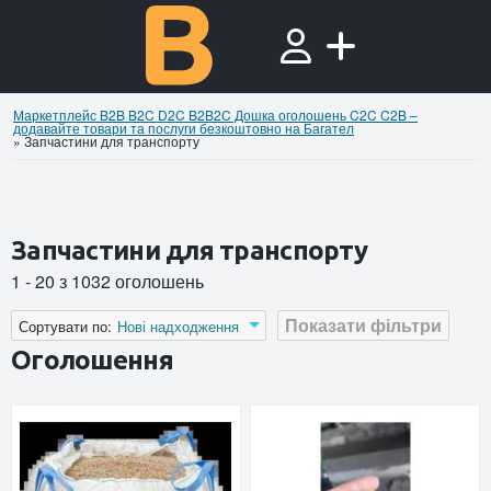
Маркетплейс B2B B2C D2C B2B2C Дошка оголошень C2C C2B –
додавайте товари та послуги безкоштовно на Багател
»
Запчастини для транспорту
Запчастини для транспорту
1 - 20 з 1032 оголошень
Показати фільтри
Сортувати по:
Нові надходження
Оголошення