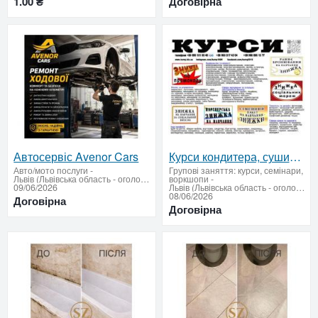
1.00 ₴
Договірна
Автосервіс Avenor Cars
Курси кондитера, сушиста, піццеолі, пекаря, бармена, бармта
Авто/мото послуги
-
Групові заняття: курси, семінари,
Львів (Львівська область - оголошення)
воркшопи
-
09/06/2026
Львів (Львівська область - оголошення)
08/06/2026
Договірна
Договірна