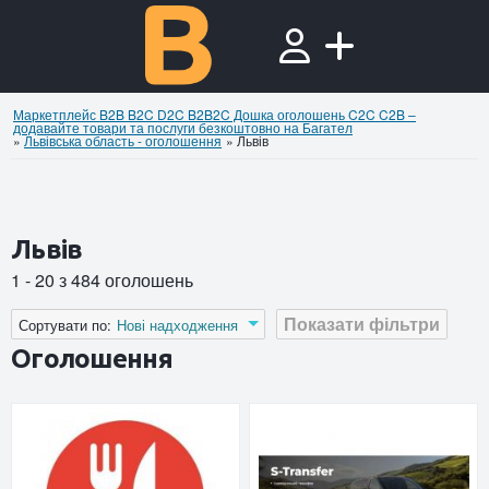
Маркетплейс B2B B2C D2C B2B2C Дошка оголошень C2C C2B –
додавайте товари та послуги безкоштовно на Багател
»
Львівська область - оголошення
»
Львів
Львів
1 - 20 з 484 оголошень
Показати фільтри
Сортувати по:
Нові надходження
Оголошення