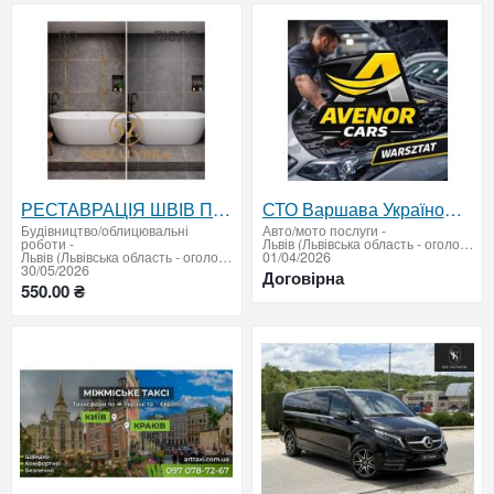
РЕСТАВРАЦІЯ ШВІВ ПЛИТКИ ЛЬВІВ SERZATYRKA
СТО Варшава Україномовний автосервіс Avenor Cars
Будівництво/облицювальні
Авто/мото послуги
-
роботи
-
Львів (Львівська область - оголошення)
Львів (Львівська область - оголошення)
01/04/2026
30/05/2026
Договірна
550.00 ₴