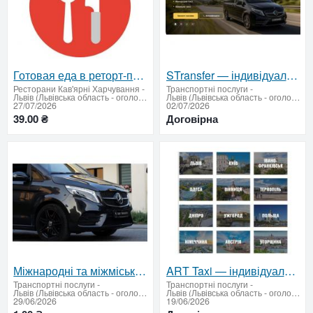
Готовая еда в реторт-пакетах, от 39 грн.
STransfer — індивідуальні трансфери по Україні, Європі та Молдові
Ресторани Кав'ярні Харчування
-
Транспортні послуги
-
Львів (Львівська область - оголошення)
Львів (Львівська область - оголошення)
27/07/2026
02/07/2026
39.00 ₴
Договірна
Міжнародні та міжміські трансфери по Україні та Європі
ART Taxi — індивідуальні трансфери по Україні та Європі
Транспортні послуги
-
Транспортні послуги
-
Львів (Львівська область - оголошення)
Львів (Львівська область - оголошення)
29/06/2026
19/06/2026