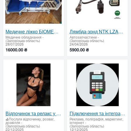
Медичне ліжко БІОМЕД FB-H5 механічне – майже нове, повний комплект
Лямбда-зонд NTK LZA07-V1 / NGK 93635 (5 проводів, 750 мм) – точний контроль суміші та надійна робота
Медичне обладнання
-
Автозапчастини
-
(Запорізька область)
(Запорізька область)
28/07/2026
24/04/2026
16000.00 ₴
5900.00 ₴
Відпочинок та релакс у центрі міста: Мистецтво розслаблення в Ego Studio
Підключення та інтеграція POS-терміналу в BAS / 1C Підприємство: цифрові платежі для Бізнесу
⛳Послуги відпочинку, розваг,
Реклама, поліграфія, маркетинг,
дозвілля
-
інтернет
-
(Запорізька область)
(Запорізька область)
22/12/2025
12/12/2025