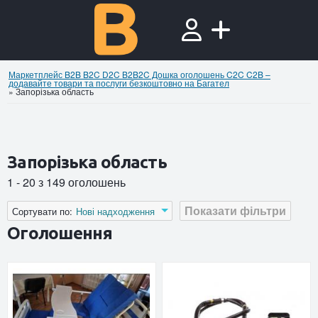
Маркетплейс B2B B2C D2C B2B2C Дошка оголошень C2C C2B –
додавайте товари та послуги безкоштовно на Багател
»
Запорізька область
Запорізька область
1 - 20 з 149 оголошень
Показати фільтри
Сортувати по:
Нові надходження
Оголошення