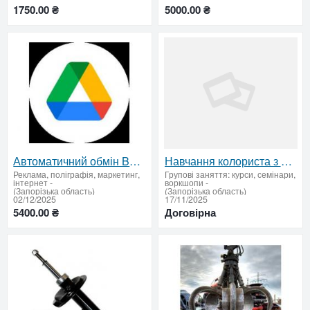
1750.00 ₴
5000.00 ₴
Автоматичний обмін Bas / 1C та Google Drive. Модуль синхронізацій документів, договорів та рахунків.
Навчання колориста з нуля — диплом і сертифікат. Очні курси
Реклама, поліграфія, маркетинг,
Групові заняття: курси, семінари,
інтернет
-
воркшопи
-
(Запорізька область)
(Запорізька область)
02/12/2025
17/11/2025
5400.00 ₴
Договірна