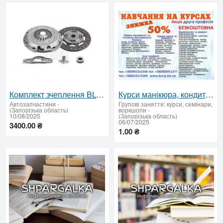
Комплект зчеплення BLUE PRINT – надійність, повна комплектація та ідеальна сумісність✅
Курси манікюра, кондитера, маляра, токаря, грумінг
Автозапчастини
-
Групові заняття: курси, семінари,
(Запорізька область)
воркшопи
-
10/08/2025
(Запорізька область)
06/07/2025
3400.00 ₴
1.00 ₴