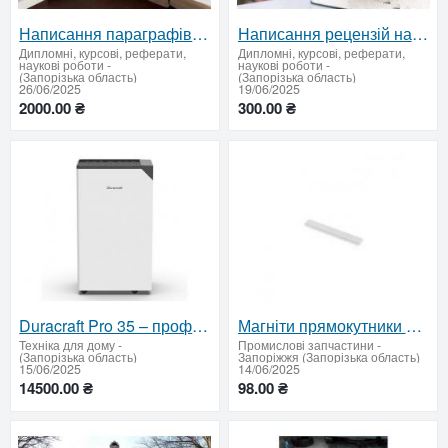
Написання параграфів дипломних робіт. Чітка аргументація, коректне цитування та оформлення
Написання рецензій на ВКР. Об'єктивна оцінка роботи перед захистом
Дипломні, курсові, реферати,
Дипломні, курсові, реферати,
наукові роботи
-
наукові роботи
-
(Запорізька область)
(Запорізька область)
26/06/2025
19/06/2025
2000.00 ₴
300.00 ₴
Duracraft Pro 35 – професійний осушувач повітря з Wi-Fi керуванням та іонізацією
Магніти прямокутники 40x6x2mm 150° C
Техніка для дому
-
Промислові запчастини
-
(Запорізька область)
Запоріжжя (Запорізька область)
15/06/2025
14/06/2025
14500.00 ₴
98.00 ₴