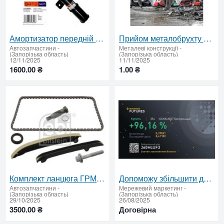
Амортизатор передній лівий Sato Tech 22105FL – стабільність та комфорт
Прийом металобрухту та металолому в Запоріжжі та Запорізькій області: Високі ціни, демонтаж, самовив
Автозапчастини
-
Металеві конструкції
-
(Запорізька область)
(Запорізька область)
12/11/2025
11/11/2025
1600.00 ₴
1.00 ₴
Комплект ланцюга ГРМ FEBI BILSTEIN 49517 для VW / Audi / Skoda – надійне рішення ✅
Допоможу збільшити дохід
Автозапчастини
-
Мережевий маркетинг
-
(Запорізька область)
(Запорізька область)
29/10/2025
26/08/2025
3500.00 ₴
Договірна