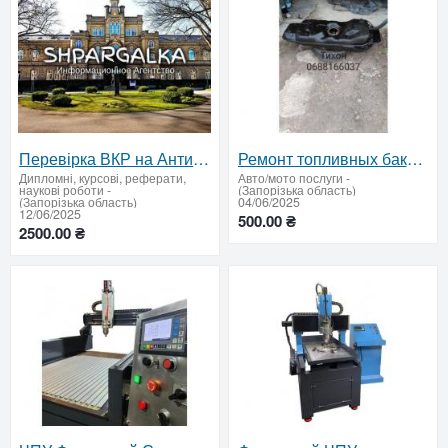
Перевірка ВКР на Антиплагіат на Замовлення. Точний Звіт та Консультації щодо Підвищення Унікальності
Ремонт топливных баков без сварки и пайки — профессионально и надолго
Дипломні, курсові, реферати,
Авто/мото послуги
-
наукові роботи
-
(Запорізька область)
(Запорізька область)
04/06/2025
12/06/2025
500.00 ₴
2500.00 ₴