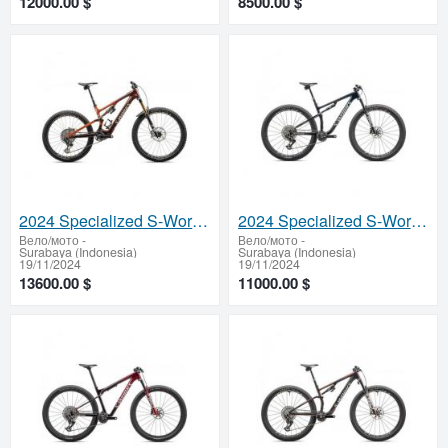
12000.00 $
8500.00 $
2024 Specialized S-Works Turbo Levo SL Carbon Electric Mountain Bike (ZONACYCLES)
2024 Specialized S-Works Epic LTD Mountain Bike (ZONACYCLES)
Вело/мото
-
Вело/мото
-
Surabaya (Indonesia)
Surabaya (Indonesia)
19/11/2024
19/11/2024
13600.00 $
11000.00 $