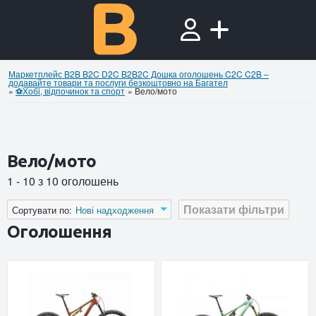
Маркетплейс B2B B2C D2C B2B2C Дошка оголошень C2C C2B –
додавайте товари та послуги безкоштовно на Багател
»
⚽Хобi, вiдпочинок та спорт
»
Вело/мото
Вело/мото
1 - 10 з 10 оголошень
Показати фільтри
Сортувати по:
Нові надходження
Оголошення