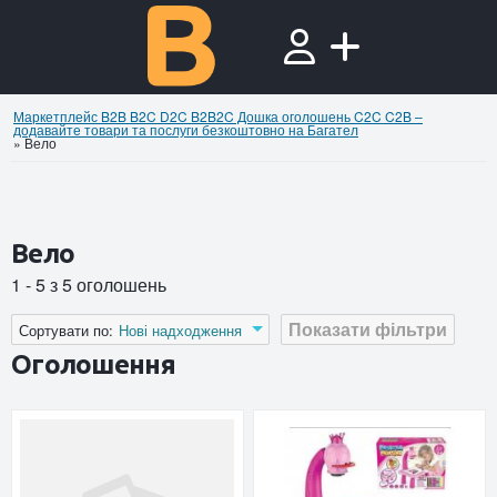
Маркетплейс B2B B2C D2C B2B2C Дошка оголошень C2C C2B –
додавайте товари та послуги безкоштовно на Багател
»
Вело
Вело
1 - 5 з 5 оголошень
Показати фільтри
Сортувати по:
Нові надходження
Оголошення