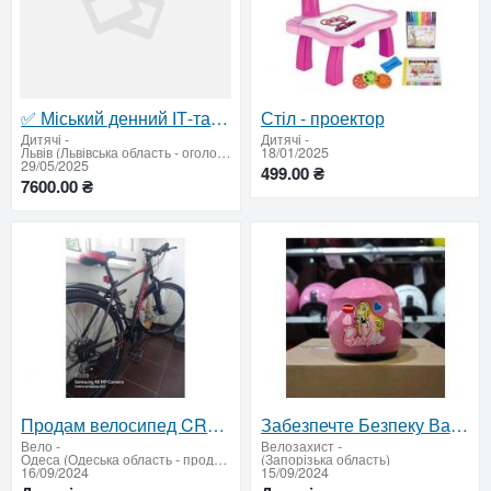
✅ Міський денний ІТ-табір для дітей (район Сімсотріччя) з Logika
Стіл - проектор
Дитячі
-
Дитячі
-
Львів (Львівська область - оголошення)
18/01/2025
29/05/2025
499.00 ₴
7600.00 ₴
Продам велосипед CROSS Hunter в отличном состоянии
Забезпечте Безпеку Ваших Дітей з Нашими Стильними Шлемами!
Вело
-
Велозахист
-
Одеса (Одеська область - продати купити)
(Запорізька область)
16/09/2024
15/09/2024