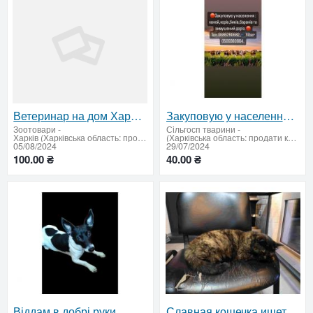
Ветеринар на дом Харьков
Закуповую у населення ВРХ
Зоотовари
-
Сiльгосп тварини
-
Харків (Харківська область: продати купити)
(Харківська область: продати купити)
05/08/2024
29/07/2024
100.00 ₴
40.00 ₴
Віддам в добрі руки
Славная кошечка ищет дом