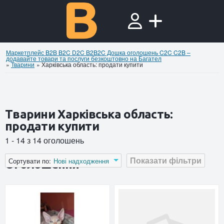
Маркетплейс B2B B2C D2C B2B2C Дошка оголошень C2C C2B –
додавайте товари та послуги безкоштовно на Багател
»
Тварини
»
Харківська область: продати купити
Тварини Харківська область:
продати купити
1 - 14 з 14 оголошень
Показати фільтри
Сортувати по:
Нові надходження
Оголошення