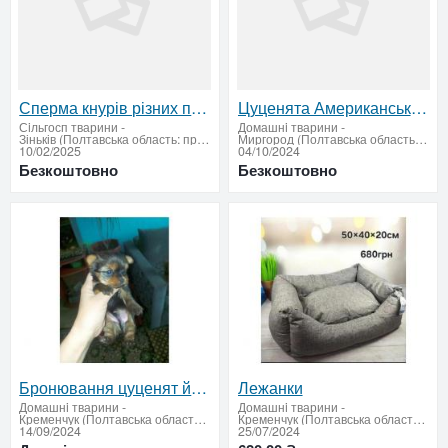
Сперма кнурів різних порід для штучного осіменіння
Цуценята Американського Стаффордширського Терьєра (Амстафф)
Сiльгосп тварини
-
Домашнi тварини
-
Зіньків (Полтавська область: продати купити)
Миргород (Полтавська область: продати купити)
10/02/2025
04/10/2024
Безкоштовно
Безкоштовно
Бронювання цуценят йоркширського тер'єра
Лежанки
Домашнi тварини
-
Домашнi тварини
-
Кременчук (Полтавська область: продати купити)
Кременчук (Полтавська область: продати купити)
14/09/2024
25/07/2024