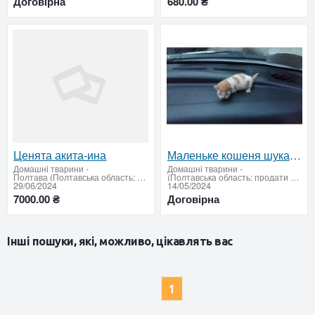
Договірна
680.00 ₴
Ценята акита-ина
Маленьке кошеня шукає сім'ю
Домашнi тварини
-
Домашнi тварини
-
Полтава (Полтавська область: продати купити)
(Полтавська область: продати купити)
29/06/2024
14/05/2024
7000.00 ₴
Договірна
Інші пошуки, які, можливо, цікавлять вас
1