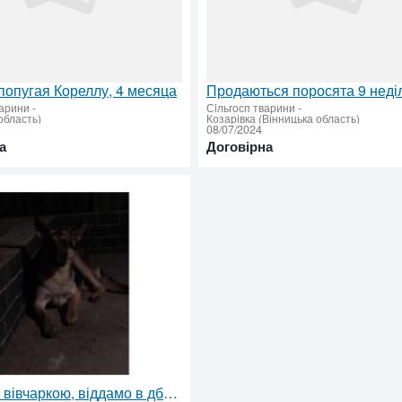
опугая Кореллу, 4 месяца
арини
-
Сiльгосп тварини
-
область)
Козарівка (Вінницька область)
08/07/2024
а
Договірна
Помісь із вівчаркою, віддамо в дбайливі руки