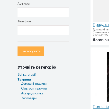
Артикул
Телефон
Продаю п
Домашнi тв
(Вінницька 
21/02/2025
Договірн
Застосувати
Уточніть категорію
Всі категорії
Тварини
Домашнi тварини
Сiльгосп тварини
Акваріумістика
Зоотовари