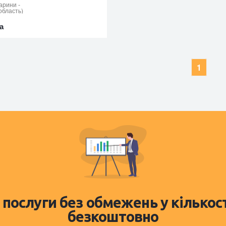
арини
-
область)
а
1
 послуги без обмежень у кількос
безкоштовно