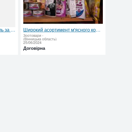
Продаються поросята 9 неділь за детальнішою інформацією звертайтеся за номером телефону 0937126197
Широкий асортимент м'ясного корму для котів
Зоотовари
-
(Вінницька область)
25/06/2024
Договірна