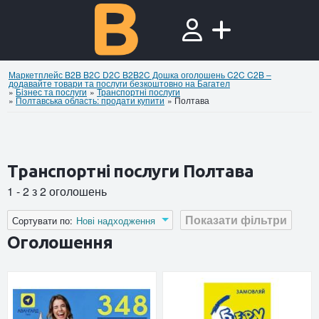
Маркетплейс B2B B2C D2C B2B2C Дошка оголошень C2C C2B –
додавайте товари та послуги безкоштовно на Багател
»
Бiзнес та послуги
»
Транспортні послуги
»
Полтавська область: продати купити
»
Полтава
Транспортні послуги Полтава
1 - 2 з 2 оголошень
Показати фільтри
Сортувати по:
Нові надходження
Оголошення