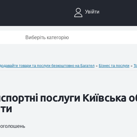
Увійти
Виберіть категорію
давайте товари та послуги безкоштовно на Багател
»
Бiзнес та послуги
»
Т
спортні послуги Київська о
ити
2 оголошень