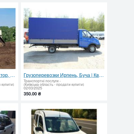
Послуги спецтехніки: екскаватор, бульдозер, коток, автогрейдер
Грузоперевозки Ирпень, Буча | Квартирные и офисные переезды | Грузчики, перевозка мебели и техники
Транспортні послуги
-
 купити)
(Київська область - продати купити)
02/03/2025
350.00 ₴