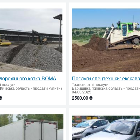
Послуги дорожнього котка BOMAG BW 211 D-40 – ущільнення ґрунту та матеріалів
і послуги
-
Транспортні послуги
-
Київська область - продати купити)
Баришівка (Київська область - продати
04/03/2025
₴
2500.00 ₴