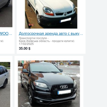
Аренда с выкупом! ЗАЗ-DAEWOO SENS 1.3i (2006) – практичный и экономичный автомобиль
Долгосрочная аренда авто с выкупом Рено Кенгу Киев без залога
Транспортні послуги
-
ти)
Киев (Київська область - продати купити)
17/02/2025
35.00 $