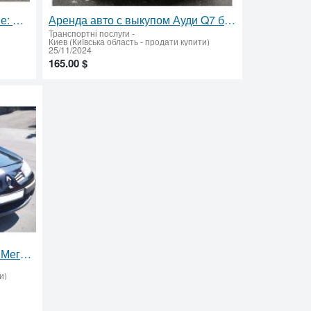
Аренда авто с выкупом в Киеве: Skoda Fabia (Шкода Фабия) Универсал без залога
Аренда авто с выкупом Ауди Q7 без залога
Транспортні послуги
-
Киев (Київська область - продати купити)
25/11/2024
165.00 $
Аренда авто под выкуп Рено Меган универсал без залога
и)