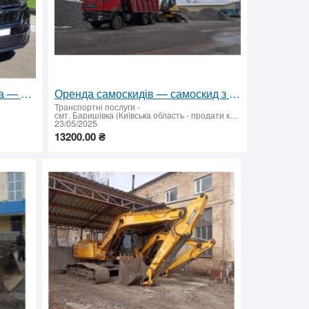
Аренда авто с правом выкупа — TOYOTA LAND CRUISER 200 в Киеве без залога
Оренда самоскидів — самоскид з водієм і пальним від 15 до 40 т
Транспортні послуги
-
смт. Баришівка (Київська область - продати купити)
23/05/2025
13200.00 ₴