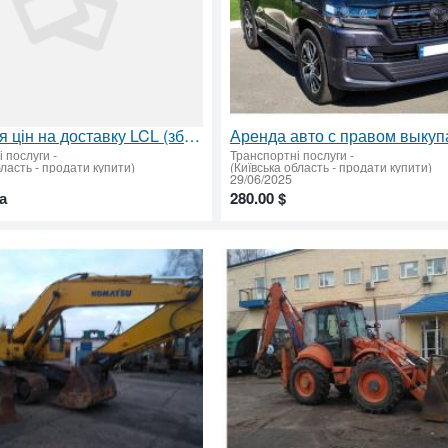
Зниження цін на доставку LCL (збірних) вантажів морем з Китаю. Професійний розрахунок логістики
і послуги
-
Транспортні послуги
-
бласть - продати купити)
(Київська область - продати купити)
29/06/2025
а
280.00 $