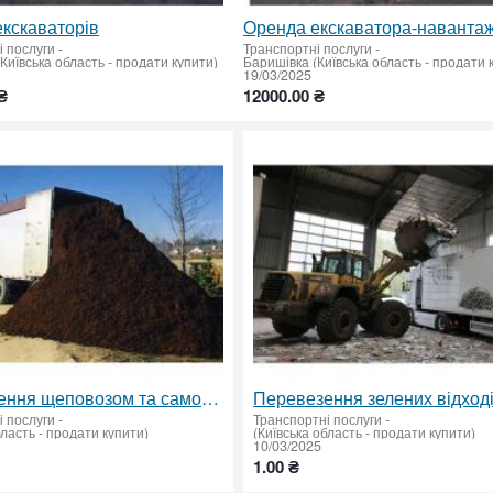
кскаваторів
і послуги
-
Транспортні послуги
-
Київська область - продати купити)
Баришівка (Київська область - продати 
19/03/2025
₴
12000.00 ₴
Перевезення щеповозом та самоскидом по Європі
і послуги
-
Транспортні послуги
-
бласть - продати купити)
(Київська область - продати купити)
10/03/2025
1.00 ₴