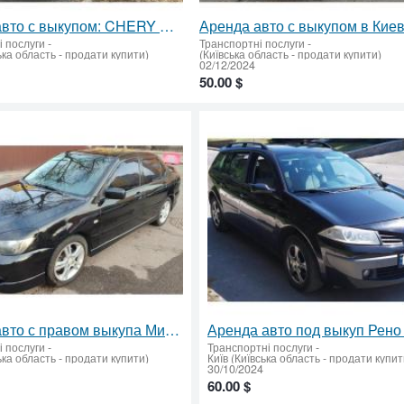
Аренда авто с выкупом: CHERY M11, без залога
і послуги
-
Транспортні послуги
-
ька область - продати купити)
(Київська область - продати купити)
02/12/2024
50.00 $
Аренда авто с правом выкупа Мицубиси Лансер СПОРТ без залога
і послуги
-
Транспортні послуги
-
ька область - продати купити)
Київ (Київська область - продати купит
30/10/2024
60.00 $