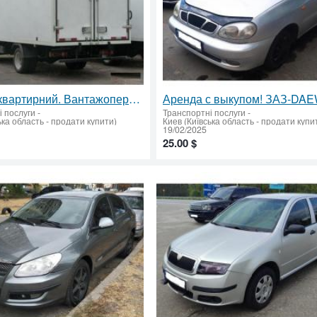
Переїзд квартирний. Вантажоперевезення. Доставка вантажів.
і послуги
-
Транспортні послуги
-
ька область - продати купити)
Киев (Київська область - продати купи
19/02/2025
25.00 $