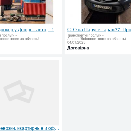
Митний брокер у Дніпрі – авто, Т1, імпорт, експорт, особисті речі
і послуги
-
Транспортні послуги
-
пропетровська область)
Дніпро (Дніпропетровська область)
04/01/2025
Договірна
Грузоперевозки, квартирные и офисные переезды, вывоз мусора