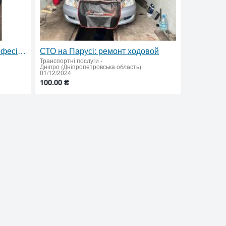
СТО на Парусе Гараж77: Професійне Обслуговування Гальмівної Системи
СТО на Парусі: ремонт ходовой
Транспортні послуги
-
Дніпро (Дніпропетровська область)
01/12/2024
100.00 ₴