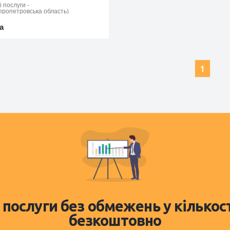
і послуги
-
пропетровська область)
а
1
 послуги без обмежень у кількос
безкоштовно