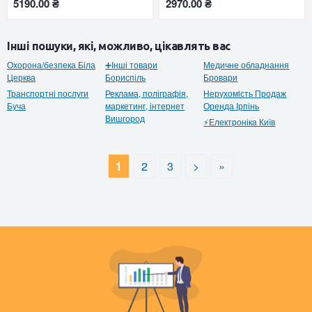
5190.00 ₴
2970.00 ₴
Інші пошуки, які, можливо, цікавлять вас
Охорона/безпека Біла
➕Інші товари
Медичне обладнання
Церква
Бориспіль
Бровари
Транспортні послуги
Реклама, поліграфія,
Нерухомiсть Продаж
Буча
маркетинг, інтернет
Оренда Ірпінь
Вишгород
⚡Електроніка Київ
1
2
3
>
»