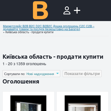
Маркетплейс B2B B2C D2C B2B2C Дошка оголошень C2C C2B –
додавайте товари та послуги безкоштовно на Багател
»
Київська область - продати купити
Київська область - продати купити
1 - 20 з 1359 оголошень
Показати фільтри
Сортувати по:
Нові надходження
Оголошення