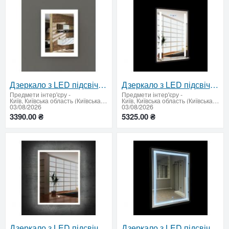
Дзеркало з LED підсвічуванням 950 х 750 мм
Дзеркало з LED підсвічуванням,полицею, кнопками та годинником 950 х 650 мм.
Предмети інтер'єру
-
Предмети інтер'єру
-
Київ, Київська область (Київська область - продати купити)
Київ, Київська область (Київська область - продати купити)
03/08/2026
03/08/2026
3390.00 ₴
5325.00 ₴
Дзеркало з LED підсвічуванням та сенсорним вимикачем 900 х 700 мм.
Дзеркало з LED підсвічуванням та сенсорним вимикачем 900 х 700 мм.