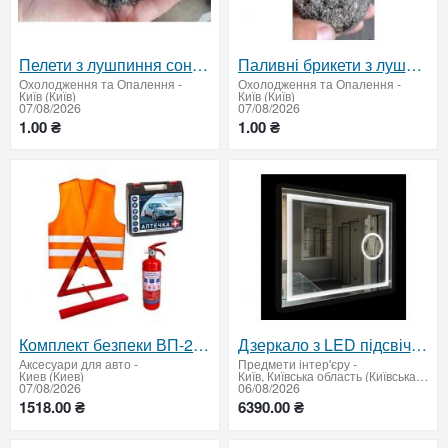
Пелети з лушпиння соняшника оптом — від 22 тонн
Паливні брикети з лушпиння соняшника — ціна за тонну, від 22 т
Охолодження та Опалення
-
Охолодження та Опалення
-
Київ (Київ)
Київ (Київ)
07/08/2026
07/08/2026
1.00 ₴
1.00 ₴
Комплект безпеки ВП-2: аптечка, вогнегасник, знaк, жилет
Дзеркало з LED підсвічуванням та сферичним збільшувальним дзеркалом 850 х 1050 мм.
Аксесуари для авто
-
Предмети інтер'єру
-
Киев (Киев)
Київ, Київська область (Київська область - продати купити)
07/08/2026
06/08/2026
1518.00 ₴
6390.00 ₴