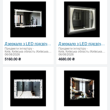
Дзеркало з LED підсвічуванням та сенсорним вимикачем700 х 1200 мм.
Дзеркало з LED підсвічуванням та сенсорным вимикачем 700 x 900 мм.
Предмети інтер'єру
-
Предмети інтер'єру
-
Київ, Київська область (Київська область - продати купити)
Київ, Київська область (Київська область - продати купити)
06/08/2026
06/08/2026
5160.00 ₴
4680.00 ₴