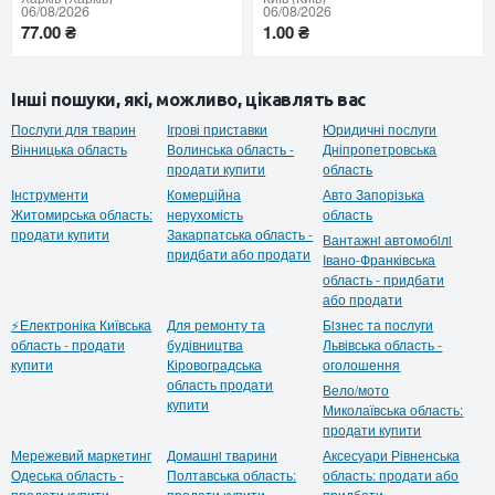
06/08/2026
06/08/2026
77.00 ₴
1.00 ₴
Інші пошуки, які, можливо, цікавлять вас
Послуги для тварин
Ігрові приставки
Юридичні послуги
Вінницька область
Волинська область -
Дніпропетровська
продати купити
область
Інструменти
Комерційна
Авто Запорізька
Житомирська область:
нерухомість
область
продати купити
Закарпатська область -
Вантажнi автомобiлi
придбати або продати
Івано-Франківська
область - придбати
або продати
⚡Електроніка Київська
Для ремонту та
Бiзнес та послуги
область - продати
будівництва
Львівська область -
купити
Кіровоградська
оголошення
область продати
Вело/мото
купити
Миколаївська область:
продати купити
Мережевий маркетинг
Домашнi тварини
Аксесуари Рівненська
Одеська область -
Полтавська область:
область: продати або
продати купити
продати купити
придбати