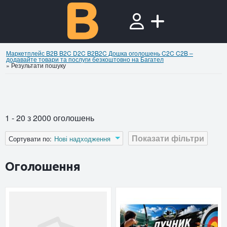
Маркетплейс B2B B2C D2C B2B2C Дошка оголошень C2C C2B –
додавайте товари та послуги безкоштовно на Багател
»
Результати пошуку
1 - 20 з 2000 оголошень
Показати фільтри
Сортувати по:
Нові надходження
Оголошення