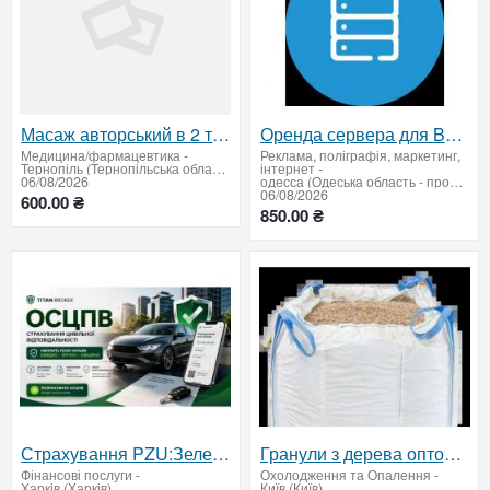
Масаж авторський в 2 та 4 руки релаксуючий
Оренда сервера для BAS / 1C
Медицина/фармацевтика
-
Реклама, поліграфія, маркетинг,
Тернопіль (Тернопільська область)
інтернет
-
06/08/2026
одесса (Одеська область - продати купити)
06/08/2026
600.00 ₴
850.00 ₴
Страхування PZU:Зелена карта, автоцивілка, медичне
Гранули з дерева оптом — доставка по Україні
Фінансові послуги
-
Охолодження та Опалення
-
Харків (Харків)
Київ (Київ)