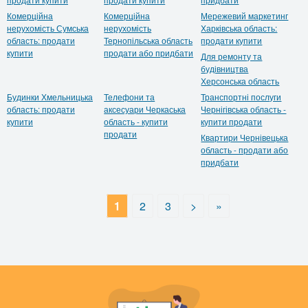
Комерційна
Комерційна
Мережевий маркетинг
нерухомість Сумська
нерухомість
Харківська область:
область: продати
Тернопільська область
продати купити
купити
продати або придбати
Для ремонту та
будівництва
Херсонська область
Будинки Хмельницька
Телефони та
Транспортні послуги
область: продати
аксесуари Черкаська
Чернігівська область -
купити
область - купити
купити продати
продати
Квартири Чернівецька
область - продати або
придбати
1
2
3
>
»