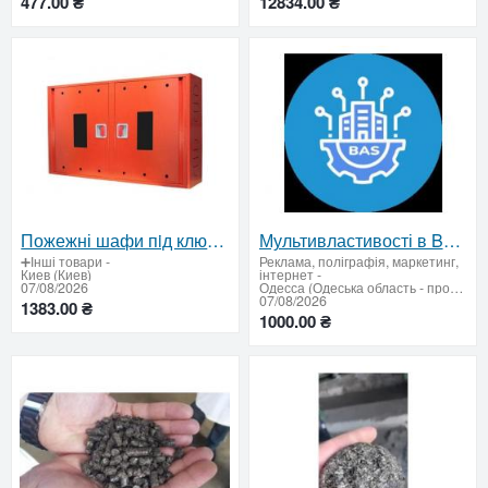
477.00 ₴
12834.00 ₴
Пожежні шафи пiд ключ вiд виробника — виготовлення та доставка по Україні
Мультивластивості в BAS / 1C
➕Інші товари
-
Реклама, поліграфія, маркетинг,
Киев (Киев)
інтернет
-
07/08/2026
Одесса (Одеська область - продати купити)
07/08/2026
1383.00 ₴
1000.00 ₴