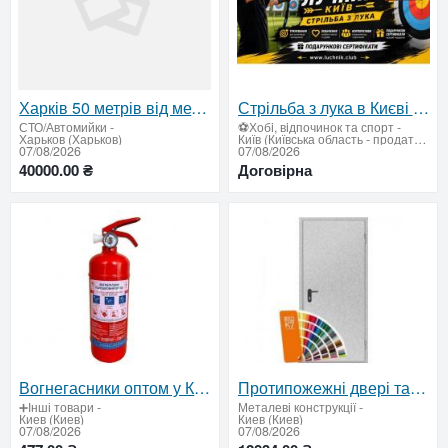
Харків 50 метрів від метро Масельського на СТО
Стрільба з лука в Києві для любителів точності, стрільби та outdoor-активностей
СТО/Автомийки
-
⚽Хобi, вiдпочинок та спорт
-
Харьков (Харьков)
Київ (Київська область - продати купити)
07/08/2026
07/08/2026
40000.00 ₴
Договірна
Вогнегасники оптом у Києві — ціни виробника, сертифікована якість
Протипожежні двері та люки EI30–EI90 від виробника — сертифікована якість і надійний захист
➕Інші товари
-
Металеві конструкції
-
Киев (Киев)
Киев (Киев)
07/08/2026
07/08/2026