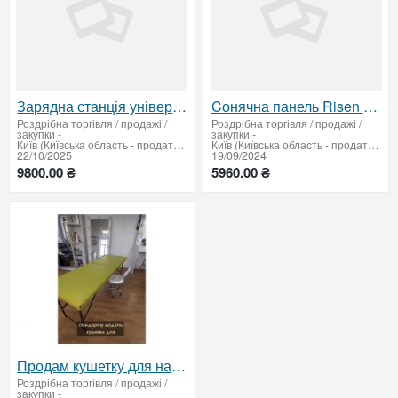
Зарядна станція універсальна Jackery Explorer 300PLS 288WH
Cонячна панель Risen RSM110-8-550M
Роздрібна торгівля / продажі /
Роздрібна торгівля / продажі /
закупки
-
закупки
-
Київ (Київська область - продати купити)
Київ (Київська область - продати купити)
22/10/2025
19/09/2024
9800.00 ₴
5960.00 ₴
Продам кушетку для нарощування вій
Роздрібна торгівля / продажі /
закупки
-